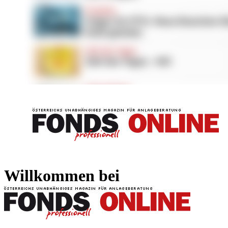
FONDS professionell
FONDS professi
Willkommen bei