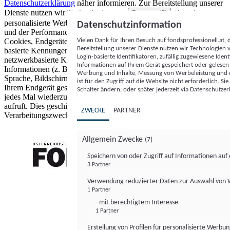
Datenschutzerklärung
näher informieren.
Zur Bereitstellung unserer
Dienste nutzen wir Technologien von
. Zwecke:
Partnern (5)
personalisierte Werbung und Inhalte, Messung von Werbeleistung
Datenschutzinformation
und der Performance von Inhalten sowie Zielgruppenforschung.
Vielen Dank für Ihren Besuch auf fondsprofessionell.at
Cookies, Endgeräte- oder ähnliche Online-Kennungen (z. B. login-
Bereitstellung unserer Dienste nutzen wir Technologien
basierte Kennungen, zufällig generierte Kennungen,
Login-basierte Identifikatoren, zufällig zugewiesene Id
netzwerkbasierte Kennungen) können zusammen mit anderen
Informationen auf Ihrem Gerät gespeichert oder gelese
Informationen (z. B. Browsertyp und Browserinformationen,
Werbung und Inhalte, Messung von Werbeleistung und d
Sprache, Bildschirmgröße, unterstützte Technologien usw.) auf
ist für den Zugriff auf die Website nicht erforderlich. S
Ihrem Endgerät gespeichert oder von dort ausgelesen werden, um es
Schalter ändern, oder später jederzeit via Datenschutzer
jedes Mal wiederzuerkennen, wenn es eine App oder einer Webseite
aufruft. Dies geschieht für einen oder mehrere der hier aufgeführten
ZWECKE
PARTNER
Verarbeitungszwecke.
Allgemein Zwecke
(7)
Speichern von oder Zugriff auf Informationen au
3 Partner
FONDS professionell
Verwendung reduzierter Daten zur Auswahl von
1 Partner
- mit berechtigtem Interesse
1 Partner
Erstellung von Profilen für personalisierte Werbu