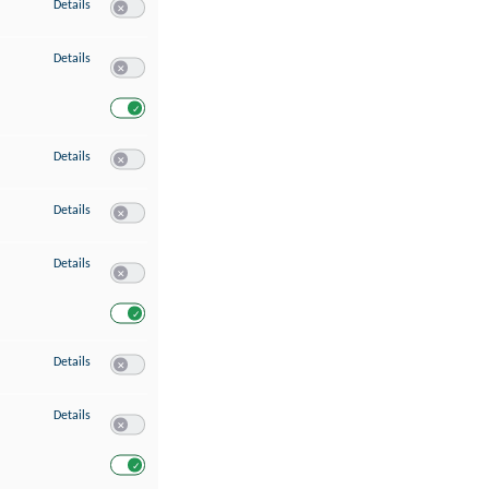
zu Speichern von oder Zugriff auf Informationen auf einem Endgerät
Details
Switch zum Einwilligen bzw. Ablehnen des Dienstes Speichern 
zu Verwendung reduzierter Daten zur Auswahl von Werbeanzeigen
Details
Switch zum Einwilligen bzw. Ablehnen des Dienstes Verwend
Switch zum Einwilligen bzw. Ablehnen des Dienstes Verwendu
zu Erstellung von Profilen für personalisierte Werbung
Details
Switch zum Einwilligen bzw. Ablehnen des Dienstes Erstellung 
zu Verwendung von Profilen zur Auswahl personalisierter Werbung
Details
Switch zum Einwilligen bzw. Ablehnen des Dienstes Verwendun
zu Messung der Werbeleistung
Details
Switch zum Einwilligen bzw. Ablehnen des Dienstes Messung 
Switch zum Einwilligen bzw. Ablehnen des Dienstes Messung d
zu Messung der Performance von Inhalten
Details
Switch zum Einwilligen bzw. Ablehnen des Dienstes Messung 
zu Analyse von Zielgruppen durch Statistiken oder Kombinationen von Dat
Details
Switch zum Einwilligen bzw. Ablehnen des Dienstes Analyse v
Switch zum Einwilligen bzw. Ablehnen des Dienstes Analyse v