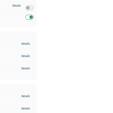
zu Entwicklung und Verbesserung der Angebote
Details
Switch zum Einwilligen bzw. Ablehnen des Dienstes Entwickl
Switch zum Einwilligen bzw. Ablehnen des Dienstes Entwicklu
zu Gewährleistung der Sicherheit, Verhinderung und Aufdeckung v
Details
zu Bereitstellung und Anzeige von Werbung und Inhalten
Details
zu Ihre Entscheidungen zum Datenschutz speichern und übermittel
Details
zu Abgleichung und Kombination von Daten aus unterschiedlichen 
Details
zu Verknüpfung verschiedener Endgeräte
Details