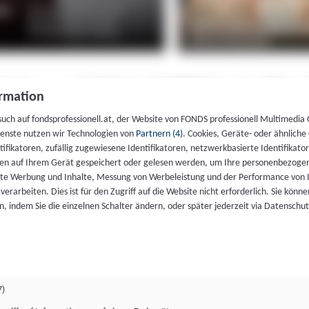
rmation
such auf fondsprofessionell.at, der Website von FONDS professionell Multimedia
ienste nutzen wir Technologien von
Partnern (4)
. Cookies, Geräte- oder ähnliche
entifikatoren, zufällig zugewiesene Identifikatoren, netzwerkbasierte Identifik
en auf Ihrem Gerät gespeichert oder gelesen werden, um Ihre personenbezogen
rte Werbung und Inhalte, Messung von Werbeleistung und der Performance von 
erarbeiten. Dies ist für den Zugriff auf die Website nicht erforderlich. Sie können
, indem Sie die einzelnen Schalter ändern, oder später jederzeit via Datenschu
7)