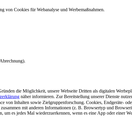
ndung von Cookies für Webanalyse und Werbemaßnahmen.
e Abrechnung).
ünden die Möglichkeit, unsere Webseite Dritten als digitalen Werbeplat
zerklärung
näher informieren.
Zur Bereitstellung unserer Dienste nutz
e von Inhalten sowie Zielgruppenforschung. Cookies, Endgeräte- ode
 zusammen mit anderen Informationen (z. B. Browsertyp und Browserin
n, um es jedes Mal wiederzuerkennen, wenn es eine App oder einer Webs