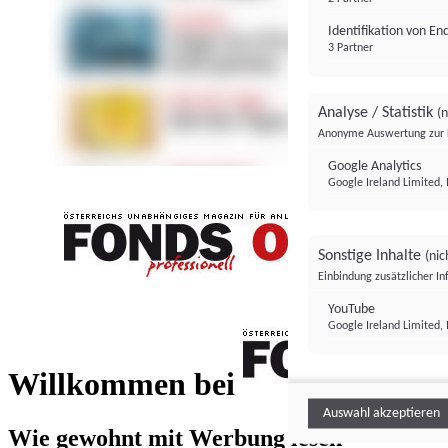
Identifikation von E
3 Partner
Analyse / Statistik
(n
Anonyme Auswertung zur 
Google Analytics
Google Ireland Limited, 
Sonstige Inhalte
(nic
Einbindung zusätzlicher I
FONDS professionell
YouTube
Google Ireland Limited, 
FONDS profess
Willkommen bei
Auswahl akzeptieren
Wie gewohnt mit Werbung lesen