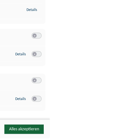
zu Identifikation von Endgeräten anhand automatisch übermittelte
Details
Switch zum Einwilligen bzw. Ablehnen der Kategorie Analyse / 
zu Google Analytics
Details
Switch zum Einwilligen bzw. Ablehnen des Dienstes Google Ana
Switch zum Einwilligen bzw. Ablehnen der Kategorie Sonstige 
zu YouTube
Details
Switch zum Einwilligen bzw. Ablehnen des Dienstes YouTube
Alles akzeptieren