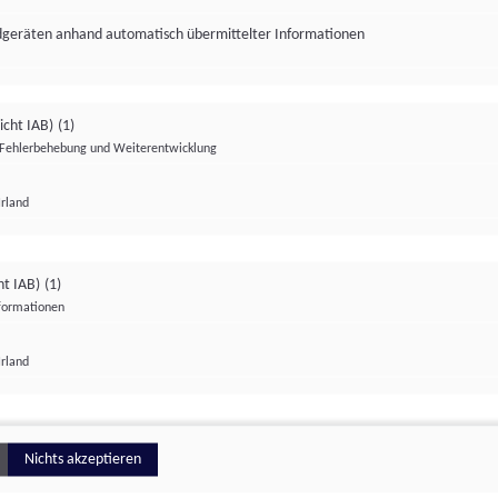
ndgeräten anhand automatisch übermittelter Informationen
icht IAB)
(1)
Fehlerbehebung und Weiterentwicklung
Irland
Impressum
Datenschutzerklärung
Datenschutzeinstellungen
ht IAB)
(1)
nformationen
Irland
ionell
Nichts akzeptieren