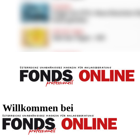
FONDS professionell
FONDS professi
Willkommen bei