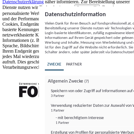
Datenschutzerklärung
näher informieren.
Zur Bereitstellung unserer
Dienste nutzen wir Technologien von
. Zwecke:
Partnern (5)
personalisierte Werbung und Inhalte, Messung von Werbeleistung
Datenschutzinformation
und der Performance von Inhalten sowie Zielgruppenforschung.
Vielen Dank für Ihren Besuch auf fondsprofessionell.at
Cookies, Endgeräte- oder ähnliche Online-Kennungen (z. B. login-
Bereitstellung unserer Dienste nutzen wir Technologien
basierte Kennungen, zufällig generierte Kennungen,
Login-basierte Identifikatoren, zufällig zugewiesene Id
netzwerkbasierte Kennungen) können zusammen mit anderen
Informationen auf Ihrem Gerät gespeichert oder gelese
Informationen (z. B. Browsertyp und Browserinformationen,
Werbung und Inhalte, Messung von Werbeleistung und d
Sprache, Bildschirmgröße, unterstützte Technologien usw.) auf
ist für den Zugriff auf die Website nicht erforderlich. S
Ihrem Endgerät gespeichert oder von dort ausgelesen werden, um es
Schalter ändern, oder später jederzeit via Datenschutzer
jedes Mal wiederzuerkennen, wenn es eine App oder einer Webseite
aufruft. Dies geschieht für einen oder mehrere der hier aufgeführten
ZWECKE
PARTNER
Verarbeitungszwecke.
Allgemein Zwecke
(7)
Speichern von oder Zugriff auf Informationen au
3 Partner
FONDS professionell
Verwendung reduzierter Daten zur Auswahl von
1 Partner
- mit berechtigtem Interesse
1 Partner
Erstellung von Profilen für personalisierte Werbu