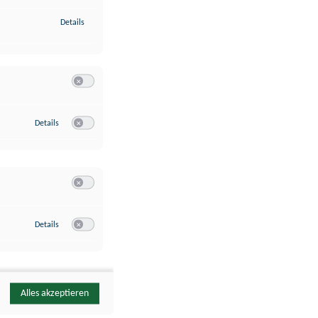
zu Identifikation von Endgeräten anhand automatisch übermittelte
Details
Switch zum Einwilligen bzw. Ablehnen der Kategorie Analyse / 
zu Google Analytics
Details
Switch zum Einwilligen bzw. Ablehnen des Dienstes Google Ana
Switch zum Einwilligen bzw. Ablehnen der Kategorie Sonstige 
zu YouTube
Details
Switch zum Einwilligen bzw. Ablehnen des Dienstes YouTube
Alles akzeptieren