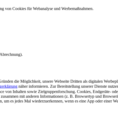
ndung von Cookies für Webanalyse und Werbemaßnahmen.
e Abrechnung).
ünden die Möglichkeit, unsere Webseite Dritten als digitalen Werbeplat
zerklärung
näher informieren.
Zur Bereitstellung unserer Dienste nutz
e von Inhalten sowie Zielgruppenforschung. Cookies, Endgeräte- ode
 zusammen mit anderen Informationen (z. B. Browsertyp und Browserin
n, um es jedes Mal wiederzuerkennen, wenn es eine App oder einer Webs