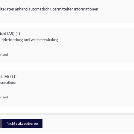
ndgeräten anhand automatisch übermittelter Informationen
icht IAB)
(1)
Fehlerbehebung und Weiterentwicklung
Irland
Impressum
Datenschutzerklärung
Datenschutzeinstellungen
ht IAB)
(1)
nformationen
Irland
ionell
Nichts akzeptieren