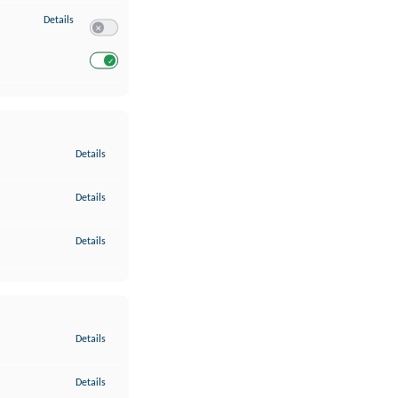
zu Entwicklung und Verbesserung der Angebote
Details
Switch zum Einwilligen bzw. Ablehnen des Dienstes Entwickl
Switch zum Einwilligen bzw. Ablehnen des Dienstes Entwicklu
zu Gewährleistung der Sicherheit, Verhinderung und Aufdeckung v
Details
zu Bereitstellung und Anzeige von Werbung und Inhalten
Details
zu Ihre Entscheidungen zum Datenschutz speichern und übermittel
Details
zu Abgleichung und Kombination von Daten aus unterschiedlichen 
Details
zu Verknüpfung verschiedener Endgeräte
Details