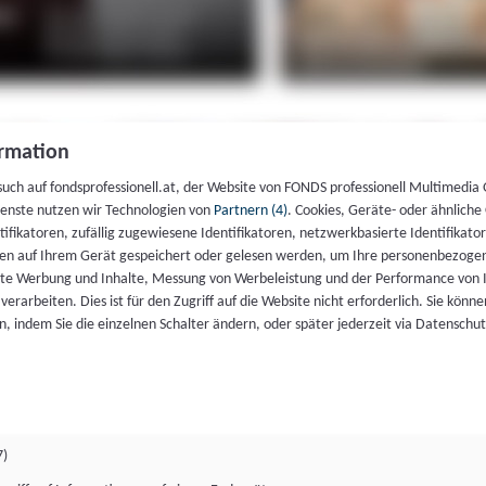
rmation
such auf fondsprofessionell.at, der Website von FONDS professionell Multimedia
ienste nutzen wir Technologien von
Partnern (4)
. Cookies, Geräte- oder ähnliche
entifikatoren, zufällig zugewiesene Identifikatoren, netzwerkbasierte Identifik
en auf Ihrem Gerät gespeichert oder gelesen werden, um Ihre personenbezogen
rte Werbung und Inhalte, Messung von Werbeleistung und der Performance von 
erarbeiten. Dies ist für den Zugriff auf die Website nicht erforderlich. Sie können
, indem Sie die einzelnen Schalter ändern, oder später jederzeit via Datenschu
7)