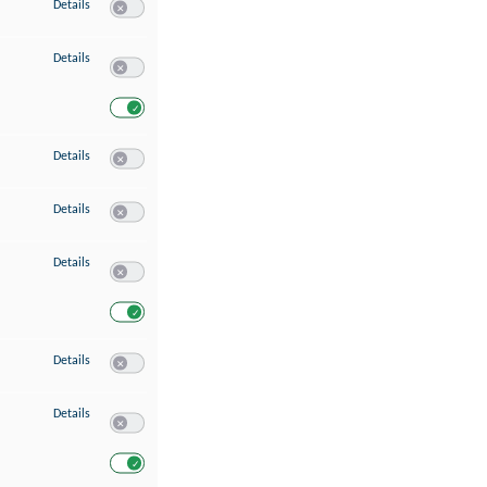
zu Speichern von oder Zugriff auf Informationen auf einem Endgerät
Details
Switch zum Einwilligen bzw. Ablehnen des Dienstes Speichern 
zu Verwendung reduzierter Daten zur Auswahl von Werbeanzeigen
Details
Switch zum Einwilligen bzw. Ablehnen des Dienstes Verwend
Switch zum Einwilligen bzw. Ablehnen des Dienstes Verwendu
zu Erstellung von Profilen für personalisierte Werbung
Details
Switch zum Einwilligen bzw. Ablehnen des Dienstes Erstellung 
zu Verwendung von Profilen zur Auswahl personalisierter Werbung
Details
Switch zum Einwilligen bzw. Ablehnen des Dienstes Verwendun
zu Messung der Werbeleistung
Details
Switch zum Einwilligen bzw. Ablehnen des Dienstes Messung 
Switch zum Einwilligen bzw. Ablehnen des Dienstes Messung d
zu Messung der Performance von Inhalten
Details
Switch zum Einwilligen bzw. Ablehnen des Dienstes Messung 
zu Analyse von Zielgruppen durch Statistiken oder Kombinationen von Dat
Details
Switch zum Einwilligen bzw. Ablehnen des Dienstes Analyse v
Switch zum Einwilligen bzw. Ablehnen des Dienstes Analyse v