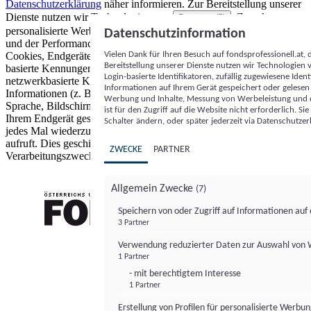
Datenschutzerklärung
näher informieren.
Zur Bereitstellung unserer
Dienste nutzen wir Technologien von
. Zwecke:
Partnern (5)
personalisierte Werbung und Inhalte, Messung von Werbeleistung
Datenschutzinformation
und der Performance von Inhalten sowie Zielgruppenforschung.
Vielen Dank für Ihren Besuch auf fondsprofessionell.at
Cookies, Endgeräte- oder ähnliche Online-Kennungen (z. B. login-
Bereitstellung unserer Dienste nutzen wir Technologien
basierte Kennungen, zufällig generierte Kennungen,
Login-basierte Identifikatoren, zufällig zugewiesene Id
netzwerkbasierte Kennungen) können zusammen mit anderen
Informationen auf Ihrem Gerät gespeichert oder gelese
Informationen (z. B. Browsertyp und Browserinformationen,
Werbung und Inhalte, Messung von Werbeleistung und d
Sprache, Bildschirmgröße, unterstützte Technologien usw.) auf
ist für den Zugriff auf die Website nicht erforderlich. S
Ihrem Endgerät gespeichert oder von dort ausgelesen werden, um es
Schalter ändern, oder später jederzeit via Datenschutzer
jedes Mal wiederzuerkennen, wenn es eine App oder einer Webseite
aufruft. Dies geschieht für einen oder mehrere der hier aufgeführten
ZWECKE
PARTNER
Verarbeitungszwecke.
Allgemein Zwecke
(7)
Speichern von oder Zugriff auf Informationen au
3 Partner
FONDS professionell
Verwendung reduzierter Daten zur Auswahl von
1 Partner
- mit berechtigtem Interesse
1 Partner
Erstellung von Profilen für personalisierte Werbu