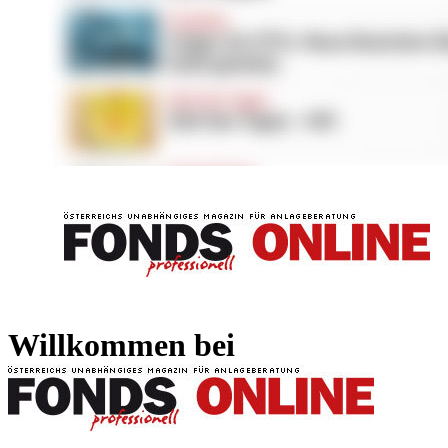
FONDS professionell
FONDS professi
Willkommen bei