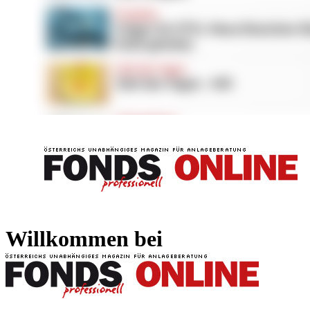
FONDS professionell
FONDS professi
Willkommen bei