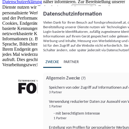
Datenschutzerklärung
näher informieren.
Zur Bereitstellung unserer
Dienste nutzen wir Technologien von
. Zwecke:
Partnern (5)
personalisierte Werbung und Inhalte, Messung von Werbeleistung
Datenschutzinformation
und der Performance von Inhalten sowie Zielgruppenforschung.
Vielen Dank für Ihren Besuch auf fondsprofessionell.at
Cookies, Endgeräte- oder ähnliche Online-Kennungen (z. B. login-
Bereitstellung unserer Dienste nutzen wir Technologien
basierte Kennungen, zufällig generierte Kennungen,
Login-basierte Identifikatoren, zufällig zugewiesene Id
netzwerkbasierte Kennungen) können zusammen mit anderen
Informationen auf Ihrem Gerät gespeichert oder gelese
Informationen (z. B. Browsertyp und Browserinformationen,
Werbung und Inhalte, Messung von Werbeleistung und d
Sprache, Bildschirmgröße, unterstützte Technologien usw.) auf
ist für den Zugriff auf die Website nicht erforderlich. S
Ihrem Endgerät gespeichert oder von dort ausgelesen werden, um es
Schalter ändern, oder später jederzeit via Datenschutzer
jedes Mal wiederzuerkennen, wenn es eine App oder einer Webseite
aufruft. Dies geschieht für einen oder mehrere der hier aufgeführten
ZWECKE
PARTNER
Verarbeitungszwecke.
Allgemein Zwecke
(7)
Speichern von oder Zugriff auf Informationen au
3 Partner
FONDS professionell
Verwendung reduzierter Daten zur Auswahl von
1 Partner
- mit berechtigtem Interesse
1 Partner
Erstellung von Profilen für personalisierte Werbu