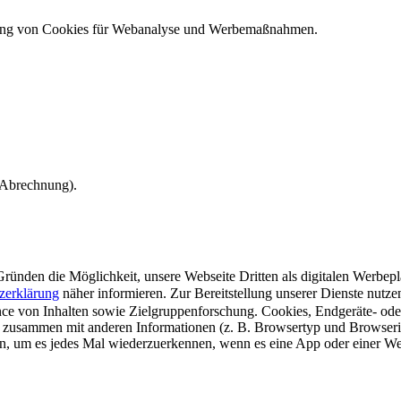
ndung von Cookies für Webanalyse und Werbemaßnahmen.
e Abrechnung).
ünden die Möglichkeit, unsere Webseite Dritten als digitalen Werbeplat
zerklärung
näher informieren.
Zur Bereitstellung unserer Dienste nutz
e von Inhalten sowie Zielgruppenforschung. Cookies, Endgeräte- ode
 zusammen mit anderen Informationen (z. B. Browsertyp und Browserin
n, um es jedes Mal wiederzuerkennen, wenn es eine App oder einer Webs