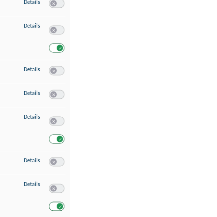
zu Speichern von oder Zugriff auf Informationen auf einem Endgerät
Details
Switch zum Einwilligen bzw. Ablehnen des Dienstes Speichern 
zu Verwendung reduzierter Daten zur Auswahl von Werbeanzeigen
Details
Switch zum Einwilligen bzw. Ablehnen des Dienstes Verwend
Switch zum Einwilligen bzw. Ablehnen des Dienstes Verwendu
zu Erstellung von Profilen für personalisierte Werbung
Details
Switch zum Einwilligen bzw. Ablehnen des Dienstes Erstellung 
zu Verwendung von Profilen zur Auswahl personalisierter Werbung
Details
Switch zum Einwilligen bzw. Ablehnen des Dienstes Verwendun
zu Messung der Werbeleistung
Details
Switch zum Einwilligen bzw. Ablehnen des Dienstes Messung 
Switch zum Einwilligen bzw. Ablehnen des Dienstes Messung d
zu Messung der Performance von Inhalten
Details
Switch zum Einwilligen bzw. Ablehnen des Dienstes Messung 
zu Analyse von Zielgruppen durch Statistiken oder Kombinationen von Dat
Details
Switch zum Einwilligen bzw. Ablehnen des Dienstes Analyse v
Switch zum Einwilligen bzw. Ablehnen des Dienstes Analyse v