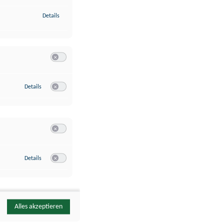
zu Identifikation von Endgeräten anhand automatisch übermittelte
Details
Switch zum Einwilligen bzw. Ablehnen der Kategorie Analyse / 
zu Google Analytics
Details
Switch zum Einwilligen bzw. Ablehnen des Dienstes Google Ana
Switch zum Einwilligen bzw. Ablehnen der Kategorie Sonstige 
zu YouTube
Details
Switch zum Einwilligen bzw. Ablehnen des Dienstes YouTube
Alles akzeptieren