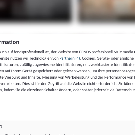
rmation
such auf fondsprofessionell.at, der Website von FONDS professionell Multimedia
ienste nutzen wir Technologien von
Partnern (4)
. Cookies, Geräte- oder ähnliche
entifikatoren, zufällig zugewiesene Identifikatoren, netzwerkbasierte Identifik
en auf Ihrem Gerät gespeichert oder gelesen werden, um Ihre personenbezogen
rte Werbung und Inhalte, Messung von Werbeleistung und der Performance von 
erarbeiten. Dies ist für den Zugriff auf die Website nicht erforderlich. Sie können
, indem Sie die einzelnen Schalter ändern, oder später jederzeit via Datenschu
7)