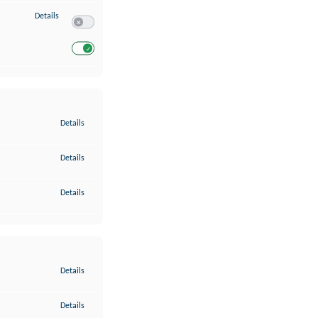
zu Entwicklung und Verbesserung der Angebote
Details
Switch zum Einwilligen bzw. Ablehnen des Dienstes Entwickl
Switch zum Einwilligen bzw. Ablehnen des Dienstes Entwicklu
zu Gewährleistung der Sicherheit, Verhinderung und Aufdeckung v
Details
zu Bereitstellung und Anzeige von Werbung und Inhalten
Details
zu Ihre Entscheidungen zum Datenschutz speichern und übermittel
Details
zu Abgleichung und Kombination von Daten aus unterschiedlichen 
Details
zu Verknüpfung verschiedener Endgeräte
Details