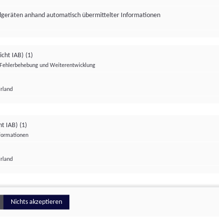
ndgeräten anhand automatisch übermittelter Informationen
icht IAB)
(1)
Fehlerbehebung und Weiterentwicklung
Irland
Impressum
Datenschutzerklärung
Datenschutzeinstellungen
ht IAB)
(1)
nformationen
Irland
ionell
Nichts akzeptieren