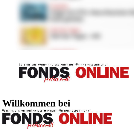
FONDS professionell
FONDS professi
Willkommen bei