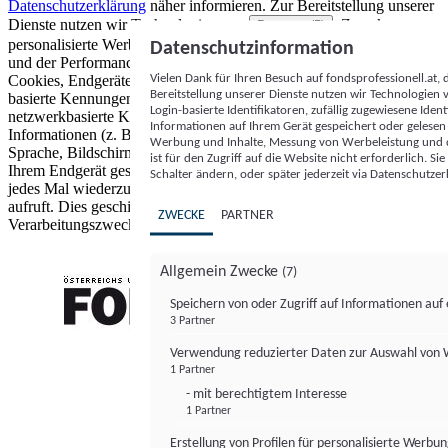
Datenschutzerklärung
näher informieren.
Zur Bereitstellung unserer
Dienste nutzen wir Technologien von
. Zwecke:
Partnern (5)
personalisierte Werbung und Inhalte, Messung von Werbeleistung
Datenschutzinformation
und der Performance von Inhalten sowie Zielgruppenforschung.
Vielen Dank für Ihren Besuch auf fondsprofessionell.at
Cookies, Endgeräte- oder ähnliche Online-Kennungen (z. B. login-
Bereitstellung unserer Dienste nutzen wir Technologien
basierte Kennungen, zufällig generierte Kennungen,
Login-basierte Identifikatoren, zufällig zugewiesene Id
netzwerkbasierte Kennungen) können zusammen mit anderen
Informationen auf Ihrem Gerät gespeichert oder gelese
Informationen (z. B. Browsertyp und Browserinformationen,
Werbung und Inhalte, Messung von Werbeleistung und d
Sprache, Bildschirmgröße, unterstützte Technologien usw.) auf
ist für den Zugriff auf die Website nicht erforderlich. S
Ihrem Endgerät gespeichert oder von dort ausgelesen werden, um es
Schalter ändern, oder später jederzeit via Datenschutzer
jedes Mal wiederzuerkennen, wenn es eine App oder einer Webseite
aufruft. Dies geschieht für einen oder mehrere der hier aufgeführten
ZWECKE
PARTNER
Verarbeitungszwecke.
Allgemein Zwecke
(7)
Speichern von oder Zugriff auf Informationen au
3 Partner
FONDS professionell
Verwendung reduzierter Daten zur Auswahl von
1 Partner
- mit berechtigtem Interesse
1 Partner
Erstellung von Profilen für personalisierte Werbu