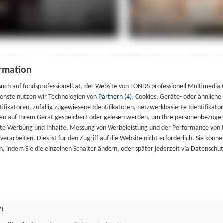
rmation
such auf fondsprofessionell.at, der Website von FONDS professionell Multimedia
ienste nutzen wir Technologien von
Partnern (4)
. Cookies, Geräte- oder ähnliche
entifikatoren, zufällig zugewiesene Identifikatoren, netzwerkbasierte Identifik
en auf Ihrem Gerät gespeichert oder gelesen werden, um Ihre personenbezogen
rte Werbung und Inhalte, Messung von Werbeleistung und der Performance von 
erarbeiten. Dies ist für den Zugriff auf die Website nicht erforderlich. Sie können
, indem Sie die einzelnen Schalter ändern, oder später jederzeit via Datenschu
7)