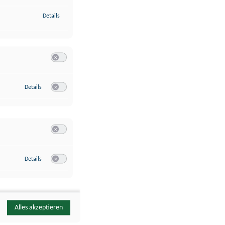
zu Identifikation von Endgeräten anhand automatisch übermittelte
Details
Switch zum Einwilligen bzw. Ablehnen der Kategorie Analyse / 
zu Google Analytics
Details
Switch zum Einwilligen bzw. Ablehnen des Dienstes Google Ana
Switch zum Einwilligen bzw. Ablehnen der Kategorie Sonstige 
zu YouTube
Details
Switch zum Einwilligen bzw. Ablehnen des Dienstes YouTube
Alles akzeptieren