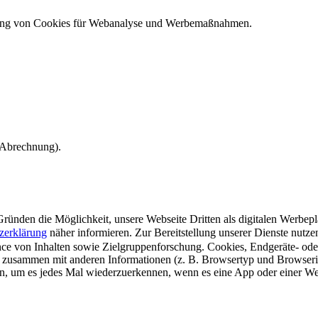
ndung von Cookies für Webanalyse und Werbemaßnahmen.
e Abrechnung).
ünden die Möglichkeit, unsere Webseite Dritten als digitalen Werbeplat
zerklärung
näher informieren.
Zur Bereitstellung unserer Dienste nutz
e von Inhalten sowie Zielgruppenforschung. Cookies, Endgeräte- ode
 zusammen mit anderen Informationen (z. B. Browsertyp und Browserin
n, um es jedes Mal wiederzuerkennen, wenn es eine App oder einer Webs