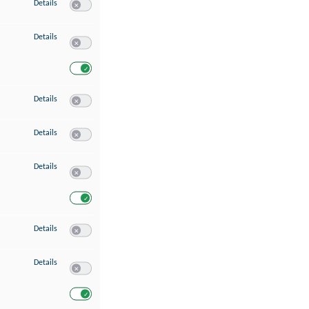
zu Speichern von oder Zugriff auf Informationen auf einem Endgerät
Details
Switch zum Einwilligen bzw. Ablehnen des Dienstes Speichern 
zu Verwendung reduzierter Daten zur Auswahl von Werbeanzeigen
Details
Switch zum Einwilligen bzw. Ablehnen des Dienstes Verwend
Switch zum Einwilligen bzw. Ablehnen des Dienstes Verwendu
zu Erstellung von Profilen für personalisierte Werbung
Details
Switch zum Einwilligen bzw. Ablehnen des Dienstes Erstellung 
zu Verwendung von Profilen zur Auswahl personalisierter Werbung
Details
Switch zum Einwilligen bzw. Ablehnen des Dienstes Verwendun
zu Messung der Werbeleistung
Details
Switch zum Einwilligen bzw. Ablehnen des Dienstes Messung 
Switch zum Einwilligen bzw. Ablehnen des Dienstes Messung d
zu Messung der Performance von Inhalten
Details
Switch zum Einwilligen bzw. Ablehnen des Dienstes Messung 
zu Analyse von Zielgruppen durch Statistiken oder Kombinationen von Dat
Details
Switch zum Einwilligen bzw. Ablehnen des Dienstes Analyse v
Switch zum Einwilligen bzw. Ablehnen des Dienstes Analyse v