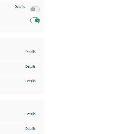
zu Entwicklung und Verbesserung der Angebote
Details
Switch zum Einwilligen bzw. Ablehnen des Dienstes Entwickl
Switch zum Einwilligen bzw. Ablehnen des Dienstes Entwicklu
zu Gewährleistung der Sicherheit, Verhinderung und Aufdeckung v
Details
zu Bereitstellung und Anzeige von Werbung und Inhalten
Details
zu Ihre Entscheidungen zum Datenschutz speichern und übermittel
Details
zu Abgleichung und Kombination von Daten aus unterschiedlichen 
Details
zu Verknüpfung verschiedener Endgeräte
Details