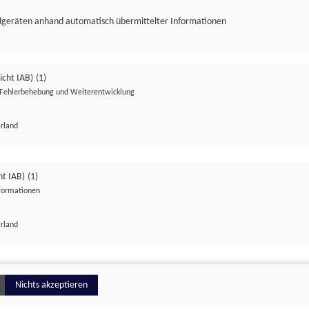
ndgeräten anhand automatisch übermittelter Informationen
icht IAB)
(1)
Fehlerbehebung und Weiterentwicklung
Irland
Impressum
Datenschutzerklärung
Datenschutzeinstellungen
ht IAB)
(1)
nformationen
Irland
ionell
Nichts akzeptieren