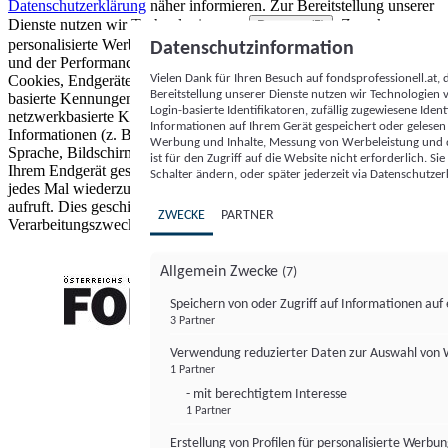
Datenschutzerklärung
näher informieren.
Zur Bereitstellung unserer
Dienste nutzen wir Technologien von
. Zwecke:
Partnern (5)
personalisierte Werbung und Inhalte, Messung von Werbeleistung
Datenschutzinformation
und der Performance von Inhalten sowie Zielgruppenforschung.
Vielen Dank für Ihren Besuch auf fondsprofessionell.at
Cookies, Endgeräte- oder ähnliche Online-Kennungen (z. B. login-
Bereitstellung unserer Dienste nutzen wir Technologien
basierte Kennungen, zufällig generierte Kennungen,
Login-basierte Identifikatoren, zufällig zugewiesene Id
netzwerkbasierte Kennungen) können zusammen mit anderen
Informationen auf Ihrem Gerät gespeichert oder gelese
Informationen (z. B. Browsertyp und Browserinformationen,
Werbung und Inhalte, Messung von Werbeleistung und d
Sprache, Bildschirmgröße, unterstützte Technologien usw.) auf
ist für den Zugriff auf die Website nicht erforderlich. S
Ihrem Endgerät gespeichert oder von dort ausgelesen werden, um es
Schalter ändern, oder später jederzeit via Datenschutzer
jedes Mal wiederzuerkennen, wenn es eine App oder einer Webseite
aufruft. Dies geschieht für einen oder mehrere der hier aufgeführten
ZWECKE
PARTNER
Verarbeitungszwecke.
Allgemein Zwecke
(7)
Speichern von oder Zugriff auf Informationen au
3 Partner
FONDS professionell
Verwendung reduzierter Daten zur Auswahl von
1 Partner
- mit berechtigtem Interesse
1 Partner
Erstellung von Profilen für personalisierte Werbu