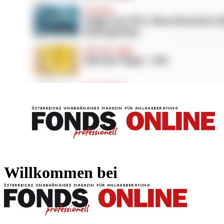
FONDS professionell
FONDS professi
Willkommen bei