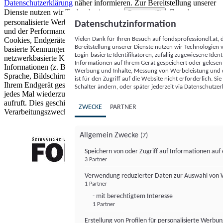
Datenschutzerklärung
näher informieren.
Zur Bereitstellung unserer
Dienste nutzen wir Technologien von
. Zwecke:
Partnern (5)
personalisierte Werbung und Inhalte, Messung von Werbeleistung
Datenschutzinformation
und der Performance von Inhalten sowie Zielgruppenforschung.
Vielen Dank für Ihren Besuch auf fondsprofessionell.at
Cookies, Endgeräte- oder ähnliche Online-Kennungen (z. B. login-
Bereitstellung unserer Dienste nutzen wir Technologien
basierte Kennungen, zufällig generierte Kennungen,
Login-basierte Identifikatoren, zufällig zugewiesene Id
netzwerkbasierte Kennungen) können zusammen mit anderen
Informationen auf Ihrem Gerät gespeichert oder gelese
Informationen (z. B. Browsertyp und Browserinformationen,
Werbung und Inhalte, Messung von Werbeleistung und d
Sprache, Bildschirmgröße, unterstützte Technologien usw.) auf
ist für den Zugriff auf die Website nicht erforderlich. S
Ihrem Endgerät gespeichert oder von dort ausgelesen werden, um es
Schalter ändern, oder später jederzeit via Datenschutzer
jedes Mal wiederzuerkennen, wenn es eine App oder einer Webseite
aufruft. Dies geschieht für einen oder mehrere der hier aufgeführten
ZWECKE
PARTNER
Verarbeitungszwecke.
Allgemein Zwecke
(7)
Speichern von oder Zugriff auf Informationen au
3 Partner
FONDS professionell
Verwendung reduzierter Daten zur Auswahl von
1 Partner
- mit berechtigtem Interesse
1 Partner
Erstellung von Profilen für personalisierte Werbu