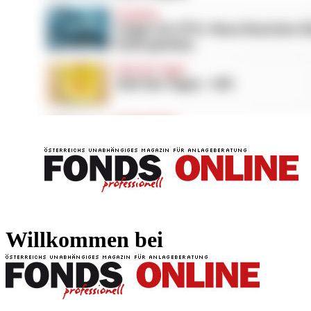
FONDS professionell
FONDS professi
Willkommen bei