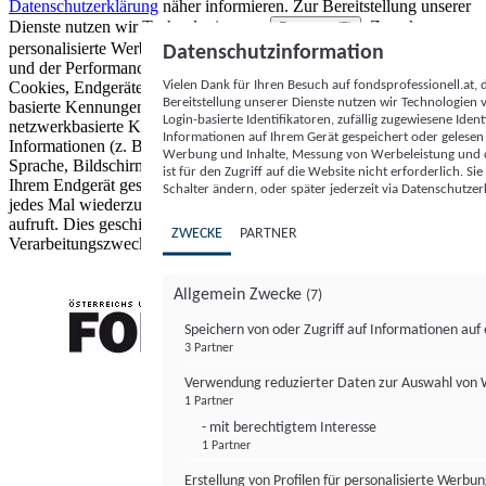
Datenschutzerklärung
näher informieren.
Zur Bereitstellung unserer
Dienste nutzen wir Technologien von
. Zwecke:
Partnern (5)
personalisierte Werbung und Inhalte, Messung von Werbeleistung
Datenschutzinformation
und der Performance von Inhalten sowie Zielgruppenforschung.
Vielen Dank für Ihren Besuch auf fondsprofessionell.at
Cookies, Endgeräte- oder ähnliche Online-Kennungen (z. B. login-
Bereitstellung unserer Dienste nutzen wir Technologien
basierte Kennungen, zufällig generierte Kennungen,
Login-basierte Identifikatoren, zufällig zugewiesene Id
netzwerkbasierte Kennungen) können zusammen mit anderen
Informationen auf Ihrem Gerät gespeichert oder gelese
Informationen (z. B. Browsertyp und Browserinformationen,
Werbung und Inhalte, Messung von Werbeleistung und d
Sprache, Bildschirmgröße, unterstützte Technologien usw.) auf
ist für den Zugriff auf die Website nicht erforderlich. S
Ihrem Endgerät gespeichert oder von dort ausgelesen werden, um es
Schalter ändern, oder später jederzeit via Datenschutzer
jedes Mal wiederzuerkennen, wenn es eine App oder einer Webseite
aufruft. Dies geschieht für einen oder mehrere der hier aufgeführten
ZWECKE
PARTNER
Verarbeitungszwecke.
Allgemein Zwecke
(7)
Speichern von oder Zugriff auf Informationen au
3 Partner
FONDS professionell
Verwendung reduzierter Daten zur Auswahl von
1 Partner
- mit berechtigtem Interesse
1 Partner
Erstellung von Profilen für personalisierte Werbu