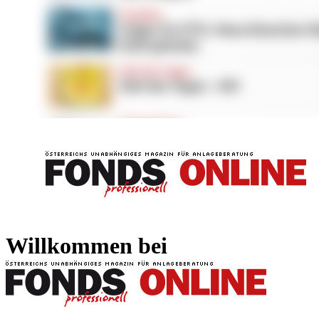
FONDS professionell
FONDS professi
Willkommen bei