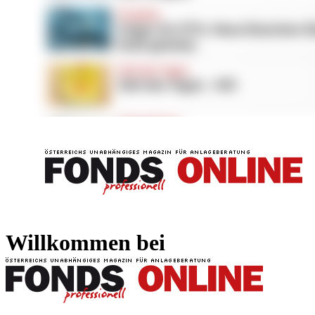
FONDS professionell
FONDS professi
Willkommen bei