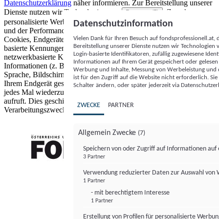
Datenschutzerklärung
näher informieren.
Zur Bereitstellung unserer
Dienste nutzen wir Technologien von
. Zwecke:
Partnern (5)
personalisierte Werbung und Inhalte, Messung von Werbeleistung
Datenschutzinformation
und der Performance von Inhalten sowie Zielgruppenforschung.
Vielen Dank für Ihren Besuch auf fondsprofessionell.at
Cookies, Endgeräte- oder ähnliche Online-Kennungen (z. B. login-
Bereitstellung unserer Dienste nutzen wir Technologien
basierte Kennungen, zufällig generierte Kennungen,
Login-basierte Identifikatoren, zufällig zugewiesene Id
netzwerkbasierte Kennungen) können zusammen mit anderen
Informationen auf Ihrem Gerät gespeichert oder gelese
Informationen (z. B. Browsertyp und Browserinformationen,
Werbung und Inhalte, Messung von Werbeleistung und d
Sprache, Bildschirmgröße, unterstützte Technologien usw.) auf
ist für den Zugriff auf die Website nicht erforderlich. S
Ihrem Endgerät gespeichert oder von dort ausgelesen werden, um es
Schalter ändern, oder später jederzeit via Datenschutzer
jedes Mal wiederzuerkennen, wenn es eine App oder einer Webseite
aufruft. Dies geschieht für einen oder mehrere der hier aufgeführten
ZWECKE
PARTNER
Verarbeitungszwecke.
Allgemein Zwecke
(7)
Speichern von oder Zugriff auf Informationen au
3 Partner
FONDS professionell
Verwendung reduzierter Daten zur Auswahl von
1 Partner
- mit berechtigtem Interesse
1 Partner
Erstellung von Profilen für personalisierte Werbu