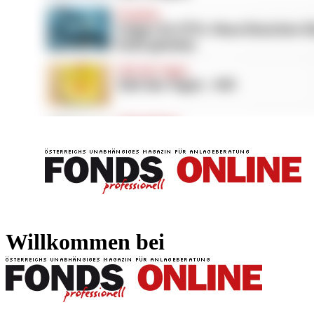
FONDS professionell
FONDS professi
Willkommen bei