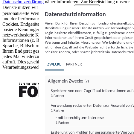
Datenschutzerklärung
näher informieren.
Zur Bereitstellung unserer
Dienste nutzen wir Technologien von
. Zwecke:
Partnern (5)
personalisierte Werbung und Inhalte, Messung von Werbeleistung
Datenschutzinformation
und der Performance von Inhalten sowie Zielgruppenforschung.
Vielen Dank für Ihren Besuch auf fondsprofessionell.at
Cookies, Endgeräte- oder ähnliche Online-Kennungen (z. B. login-
Bereitstellung unserer Dienste nutzen wir Technologien
basierte Kennungen, zufällig generierte Kennungen,
Login-basierte Identifikatoren, zufällig zugewiesene Id
netzwerkbasierte Kennungen) können zusammen mit anderen
Informationen auf Ihrem Gerät gespeichert oder gelese
Informationen (z. B. Browsertyp und Browserinformationen,
Werbung und Inhalte, Messung von Werbeleistung und d
Sprache, Bildschirmgröße, unterstützte Technologien usw.) auf
ist für den Zugriff auf die Website nicht erforderlich. S
Ihrem Endgerät gespeichert oder von dort ausgelesen werden, um es
Schalter ändern, oder später jederzeit via Datenschutzer
jedes Mal wiederzuerkennen, wenn es eine App oder einer Webseite
aufruft. Dies geschieht für einen oder mehrere der hier aufgeführten
ZWECKE
PARTNER
Verarbeitungszwecke.
Allgemein Zwecke
(7)
Speichern von oder Zugriff auf Informationen au
3 Partner
FONDS professionell
Verwendung reduzierter Daten zur Auswahl von
1 Partner
- mit berechtigtem Interesse
1 Partner
Erstellung von Profilen für personalisierte Werbu