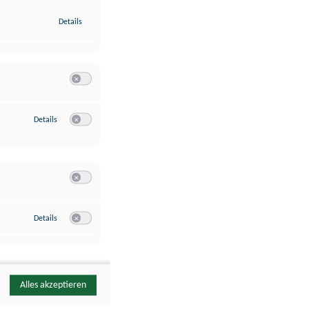
zu Identifikation von Endgeräten anhand automatisch übermittelte
Details
Switch zum Einwilligen bzw. Ablehnen der Kategorie Analyse / 
zu Google Analytics
Details
Switch zum Einwilligen bzw. Ablehnen des Dienstes Google Ana
Switch zum Einwilligen bzw. Ablehnen der Kategorie Sonstige 
zu YouTube
Details
Switch zum Einwilligen bzw. Ablehnen des Dienstes YouTube
Alles akzeptieren