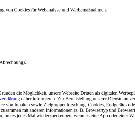
ndung von Cookies für Webanalyse und Werbemaßnahmen.
e Abrechnung).
ünden die Möglichkeit, unsere Webseite Dritten als digitalen Werbeplat
zerklärung
näher informieren.
Zur Bereitstellung unserer Dienste nutz
e von Inhalten sowie Zielgruppenforschung. Cookies, Endgeräte- ode
 zusammen mit anderen Informationen (z. B. Browsertyp und Browserin
n, um es jedes Mal wiederzuerkennen, wenn es eine App oder einer Webs