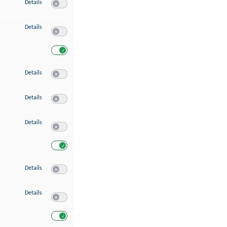
zu Speichern von oder Zugriff auf Informationen auf einem Endgerät
Details
Switch zum Einwilligen bzw. Ablehnen des Dienstes Speichern 
zu Verwendung reduzierter Daten zur Auswahl von Werbeanzeigen
Details
Switch zum Einwilligen bzw. Ablehnen des Dienstes Verwend
Switch zum Einwilligen bzw. Ablehnen des Dienstes Verwendu
zu Erstellung von Profilen für personalisierte Werbung
Details
Switch zum Einwilligen bzw. Ablehnen des Dienstes Erstellung 
zu Verwendung von Profilen zur Auswahl personalisierter Werbung
Details
Switch zum Einwilligen bzw. Ablehnen des Dienstes Verwendun
zu Messung der Werbeleistung
Details
Switch zum Einwilligen bzw. Ablehnen des Dienstes Messung 
Switch zum Einwilligen bzw. Ablehnen des Dienstes Messung d
zu Messung der Performance von Inhalten
Details
Switch zum Einwilligen bzw. Ablehnen des Dienstes Messung 
zu Analyse von Zielgruppen durch Statistiken oder Kombinationen von Dat
Details
Switch zum Einwilligen bzw. Ablehnen des Dienstes Analyse v
Switch zum Einwilligen bzw. Ablehnen des Dienstes Analyse v