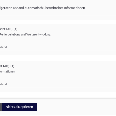
ndgeräten anhand automatisch übermittelter Informationen
icht IAB)
(1)
Fehlerbehebung und Weiterentwicklung
Irland
Impressum
Datenschutzerklärung
Datenschutzeinstellungen
ht IAB)
(1)
nformationen
Irland
ionell
Nichts akzeptieren