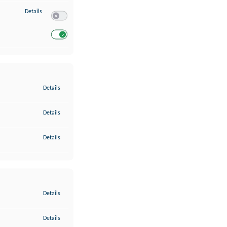
zu Entwicklung und Verbesserung der Angebote
Details
Switch zum Einwilligen bzw. Ablehnen des Dienstes Entwickl
Switch zum Einwilligen bzw. Ablehnen des Dienstes Entwicklu
zu Gewährleistung der Sicherheit, Verhinderung und Aufdeckung v
Details
zu Bereitstellung und Anzeige von Werbung und Inhalten
Details
zu Ihre Entscheidungen zum Datenschutz speichern und übermittel
Details
zu Abgleichung und Kombination von Daten aus unterschiedlichen 
Details
zu Verknüpfung verschiedener Endgeräte
Details