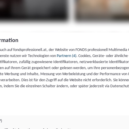
rmation
such auf fondsprofessionell.at, der Website von FONDS professionell Multimedia
ienste nutzen wir Technologien von
Partnern (4)
. Cookies, Geräte- oder ähnliche
entifikatoren, zufällig zugewiesene Identifikatoren, netzwerkbasierte Identifik
en auf Ihrem Gerät gespeichert oder gelesen werden, um Ihre personenbezogen
rte Werbung und Inhalte, Messung von Werbeleistung und der Performance von 
erarbeiten. Dies ist für den Zugriff auf die Website nicht erforderlich. Sie können
, indem Sie die einzelnen Schalter ändern, oder später jederzeit via Datenschu
7)