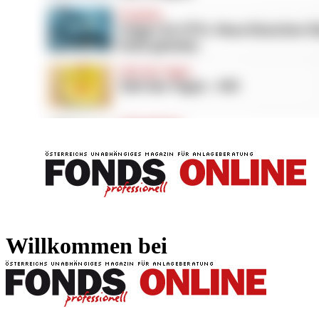
FONDS professionell
FONDS professi
Willkommen bei