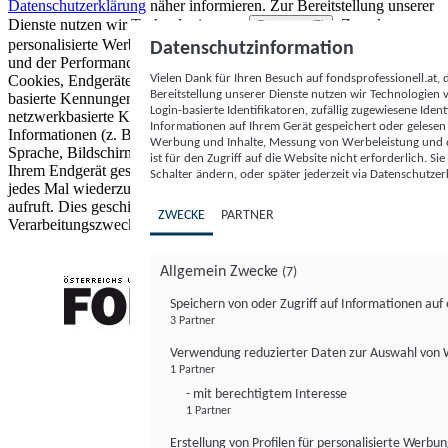
Datenschutzerklärung
näher informieren.
Zur Bereitstellung unserer
Dienste nutzen wir Technologien von
. Zwecke:
Partnern (5)
personalisierte Werbung und Inhalte, Messung von Werbeleistung
Datenschutzinformation
und der Performance von Inhalten sowie Zielgruppenforschung.
Vielen Dank für Ihren Besuch auf fondsprofessionell.at
Cookies, Endgeräte- oder ähnliche Online-Kennungen (z. B. login-
Bereitstellung unserer Dienste nutzen wir Technologien
basierte Kennungen, zufällig generierte Kennungen,
Login-basierte Identifikatoren, zufällig zugewiesene Id
netzwerkbasierte Kennungen) können zusammen mit anderen
Informationen auf Ihrem Gerät gespeichert oder gelese
Informationen (z. B. Browsertyp und Browserinformationen,
Werbung und Inhalte, Messung von Werbeleistung und d
Sprache, Bildschirmgröße, unterstützte Technologien usw.) auf
ist für den Zugriff auf die Website nicht erforderlich. S
Ihrem Endgerät gespeichert oder von dort ausgelesen werden, um es
Schalter ändern, oder später jederzeit via Datenschutzer
jedes Mal wiederzuerkennen, wenn es eine App oder einer Webseite
aufruft. Dies geschieht für einen oder mehrere der hier aufgeführten
ZWECKE
PARTNER
Verarbeitungszwecke.
Allgemein Zwecke
(7)
Speichern von oder Zugriff auf Informationen au
3 Partner
FONDS professionell
Verwendung reduzierter Daten zur Auswahl von
1 Partner
- mit berechtigtem Interesse
1 Partner
Erstellung von Profilen für personalisierte Werbu