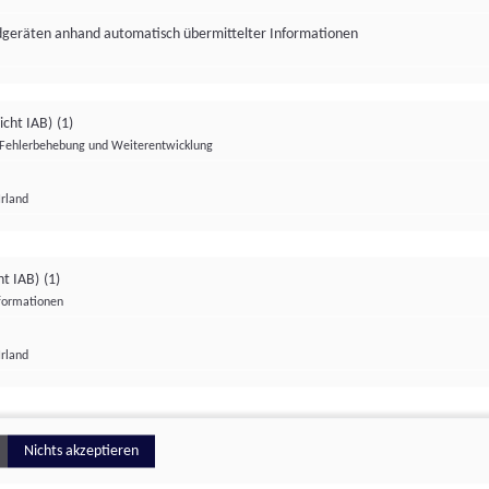
ndgeräten anhand automatisch übermittelter Informationen
icht IAB)
(1)
Fehlerbehebung und Weiterentwicklung
Irland
Impressum
Datenschutzerklärung
Datenschutzeinstellungen
ht IAB)
(1)
nformationen
Irland
ionell
Nichts akzeptieren