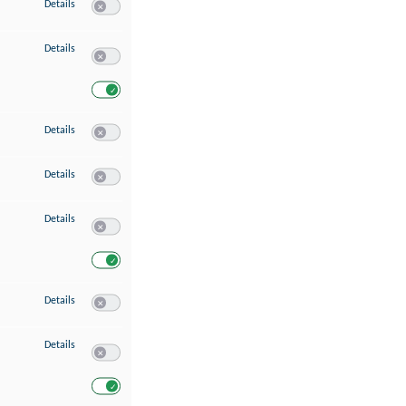
zu Speichern von oder Zugriff auf Informationen auf einem Endgerät
Details
Switch zum Einwilligen bzw. Ablehnen des Dienstes Speichern 
zu Verwendung reduzierter Daten zur Auswahl von Werbeanzeigen
Details
Switch zum Einwilligen bzw. Ablehnen des Dienstes Verwend
Switch zum Einwilligen bzw. Ablehnen des Dienstes Verwendu
zu Erstellung von Profilen für personalisierte Werbung
Details
Switch zum Einwilligen bzw. Ablehnen des Dienstes Erstellung 
zu Verwendung von Profilen zur Auswahl personalisierter Werbung
Details
Switch zum Einwilligen bzw. Ablehnen des Dienstes Verwendun
zu Messung der Werbeleistung
Details
Switch zum Einwilligen bzw. Ablehnen des Dienstes Messung 
Switch zum Einwilligen bzw. Ablehnen des Dienstes Messung d
zu Messung der Performance von Inhalten
Details
Switch zum Einwilligen bzw. Ablehnen des Dienstes Messung 
zu Analyse von Zielgruppen durch Statistiken oder Kombinationen von Dat
Details
Switch zum Einwilligen bzw. Ablehnen des Dienstes Analyse v
Switch zum Einwilligen bzw. Ablehnen des Dienstes Analyse v