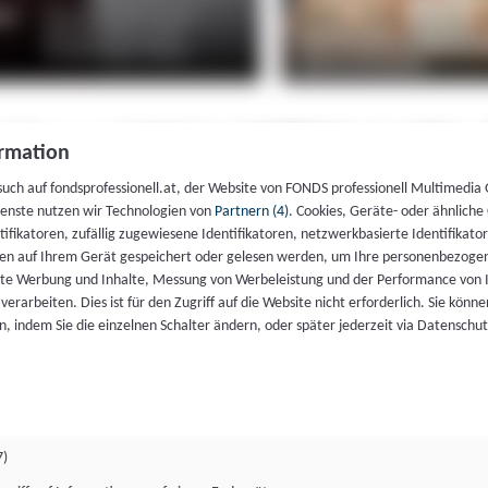
rmation
such auf fondsprofessionell.at, der Website von FONDS professionell Multimedia
ienste nutzen wir Technologien von
Partnern (4)
. Cookies, Geräte- oder ähnliche
entifikatoren, zufällig zugewiesene Identifikatoren, netzwerkbasierte Identifik
en auf Ihrem Gerät gespeichert oder gelesen werden, um Ihre personenbezogen
rte Werbung und Inhalte, Messung von Werbeleistung und der Performance von 
erarbeiten. Dies ist für den Zugriff auf die Website nicht erforderlich. Sie können
, indem Sie die einzelnen Schalter ändern, oder später jederzeit via Datenschu
7)