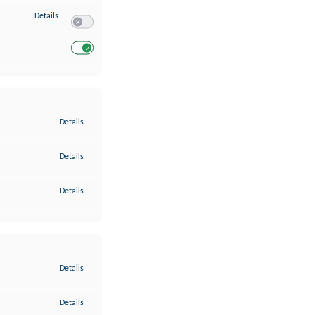
zu Entwicklung und Verbesserung der Angebote
Details
Switch zum Einwilligen bzw. Ablehnen des Dienstes Entwickl
Switch zum Einwilligen bzw. Ablehnen des Dienstes Entwicklu
zu Gewährleistung der Sicherheit, Verhinderung und Aufdeckung v
Details
zu Bereitstellung und Anzeige von Werbung und Inhalten
Details
zu Ihre Entscheidungen zum Datenschutz speichern und übermittel
Details
zu Abgleichung und Kombination von Daten aus unterschiedlichen 
Details
zu Verknüpfung verschiedener Endgeräte
Details