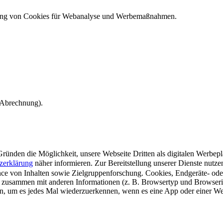
ndung von Cookies für Webanalyse und Werbemaßnahmen.
e Abrechnung).
ünden die Möglichkeit, unsere Webseite Dritten als digitalen Werbeplat
zerklärung
näher informieren.
Zur Bereitstellung unserer Dienste nutz
e von Inhalten sowie Zielgruppenforschung. Cookies, Endgeräte- ode
 zusammen mit anderen Informationen (z. B. Browsertyp und Browserin
n, um es jedes Mal wiederzuerkennen, wenn es eine App oder einer Webs