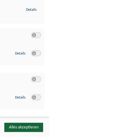
zu Identifikation von Endgeräten anhand automatisch übermittelte
Details
Switch zum Einwilligen bzw. Ablehnen der Kategorie Analyse / 
zu Google Analytics
Details
Switch zum Einwilligen bzw. Ablehnen des Dienstes Google Ana
Switch zum Einwilligen bzw. Ablehnen der Kategorie Sonstige 
zu YouTube
Details
Switch zum Einwilligen bzw. Ablehnen des Dienstes YouTube
Alles akzeptieren