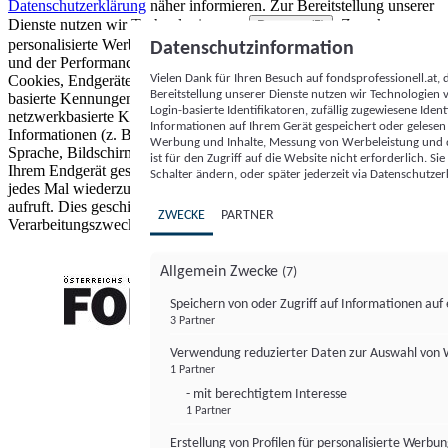
Datenschutzerklärung
näher informieren.
Zur Bereitstellung unserer
Dienste nutzen wir Technologien von
. Zwecke:
Partnern (5)
personalisierte Werbung und Inhalte, Messung von Werbeleistung
Datenschutzinformation
und der Performance von Inhalten sowie Zielgruppenforschung.
Vielen Dank für Ihren Besuch auf fondsprofessionell.at
Cookies, Endgeräte- oder ähnliche Online-Kennungen (z. B. login-
Bereitstellung unserer Dienste nutzen wir Technologien
basierte Kennungen, zufällig generierte Kennungen,
Login-basierte Identifikatoren, zufällig zugewiesene Id
netzwerkbasierte Kennungen) können zusammen mit anderen
Informationen auf Ihrem Gerät gespeichert oder gelese
Informationen (z. B. Browsertyp und Browserinformationen,
Werbung und Inhalte, Messung von Werbeleistung und d
Sprache, Bildschirmgröße, unterstützte Technologien usw.) auf
ist für den Zugriff auf die Website nicht erforderlich. S
Ihrem Endgerät gespeichert oder von dort ausgelesen werden, um es
Schalter ändern, oder später jederzeit via Datenschutzer
jedes Mal wiederzuerkennen, wenn es eine App oder einer Webseite
aufruft. Dies geschieht für einen oder mehrere der hier aufgeführten
ZWECKE
PARTNER
Verarbeitungszwecke.
Allgemein Zwecke
(7)
Speichern von oder Zugriff auf Informationen au
3 Partner
FONDS professionell
Verwendung reduzierter Daten zur Auswahl von
1 Partner
- mit berechtigtem Interesse
1 Partner
Erstellung von Profilen für personalisierte Werbu