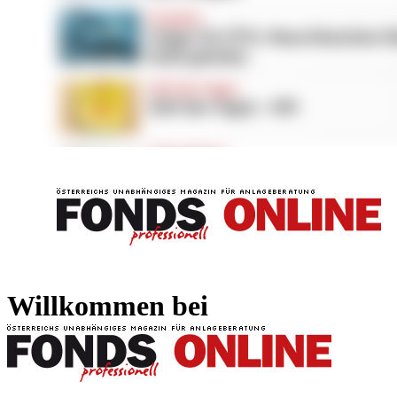
FONDS professionell
FONDS professi
Willkommen bei