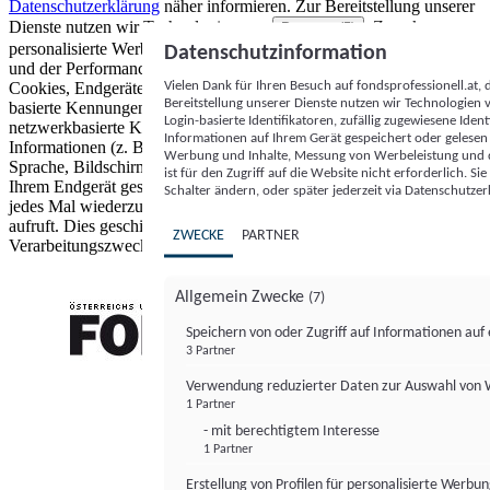
Datenschutzerklärung
näher informieren.
Zur Bereitstellung unserer
Dienste nutzen wir Technologien von
. Zwecke:
Partnern (5)
personalisierte Werbung und Inhalte, Messung von Werbeleistung
Datenschutzinformation
und der Performance von Inhalten sowie Zielgruppenforschung.
Vielen Dank für Ihren Besuch auf fondsprofessionell.at
Cookies, Endgeräte- oder ähnliche Online-Kennungen (z. B. login-
Bereitstellung unserer Dienste nutzen wir Technologien
basierte Kennungen, zufällig generierte Kennungen,
Login-basierte Identifikatoren, zufällig zugewiesene Id
netzwerkbasierte Kennungen) können zusammen mit anderen
Informationen auf Ihrem Gerät gespeichert oder gelese
Informationen (z. B. Browsertyp und Browserinformationen,
Werbung und Inhalte, Messung von Werbeleistung und d
Sprache, Bildschirmgröße, unterstützte Technologien usw.) auf
ist für den Zugriff auf die Website nicht erforderlich. S
Ihrem Endgerät gespeichert oder von dort ausgelesen werden, um es
Schalter ändern, oder später jederzeit via Datenschutzer
jedes Mal wiederzuerkennen, wenn es eine App oder einer Webseite
aufruft. Dies geschieht für einen oder mehrere der hier aufgeführten
ZWECKE
PARTNER
Verarbeitungszwecke.
Allgemein Zwecke
(7)
Speichern von oder Zugriff auf Informationen au
3 Partner
FONDS professionell
Verwendung reduzierter Daten zur Auswahl von
1 Partner
- mit berechtigtem Interesse
1 Partner
Erstellung von Profilen für personalisierte Werbu