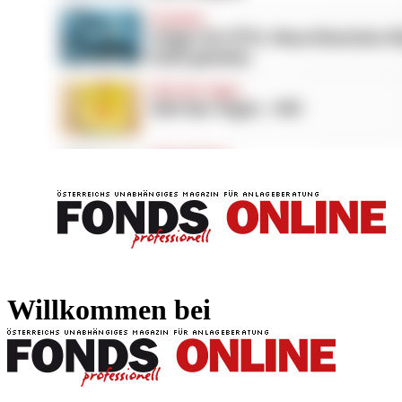
FONDS professionell
FONDS professi
Willkommen bei