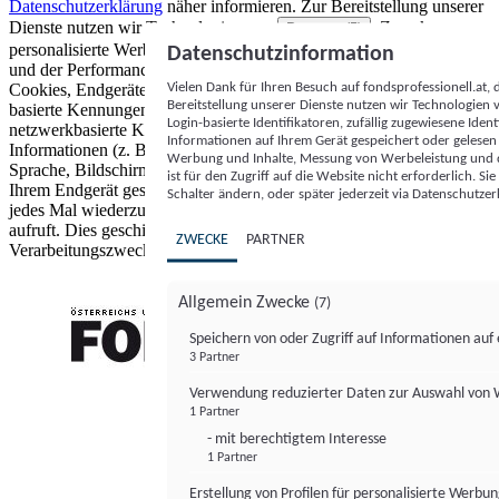
Datenschutzerklärung
näher informieren.
Zur Bereitstellung unserer
Dienste nutzen wir Technologien von
. Zwecke:
Partnern (5)
personalisierte Werbung und Inhalte, Messung von Werbeleistung
Datenschutzinformation
und der Performance von Inhalten sowie Zielgruppenforschung.
Vielen Dank für Ihren Besuch auf fondsprofessionell.at
Cookies, Endgeräte- oder ähnliche Online-Kennungen (z. B. login-
Bereitstellung unserer Dienste nutzen wir Technologien
basierte Kennungen, zufällig generierte Kennungen,
Login-basierte Identifikatoren, zufällig zugewiesene Id
netzwerkbasierte Kennungen) können zusammen mit anderen
Informationen auf Ihrem Gerät gespeichert oder gelese
Informationen (z. B. Browsertyp und Browserinformationen,
Werbung und Inhalte, Messung von Werbeleistung und d
Sprache, Bildschirmgröße, unterstützte Technologien usw.) auf
ist für den Zugriff auf die Website nicht erforderlich. S
Ihrem Endgerät gespeichert oder von dort ausgelesen werden, um es
Schalter ändern, oder später jederzeit via Datenschutzer
jedes Mal wiederzuerkennen, wenn es eine App oder einer Webseite
aufruft. Dies geschieht für einen oder mehrere der hier aufgeführten
ZWECKE
PARTNER
Verarbeitungszwecke.
Allgemein Zwecke
(7)
Speichern von oder Zugriff auf Informationen au
3 Partner
FONDS professionell
Verwendung reduzierter Daten zur Auswahl von
1 Partner
- mit berechtigtem Interesse
1 Partner
Erstellung von Profilen für personalisierte Werbu