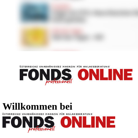
FONDS professionell
FONDS professi
Willkommen bei