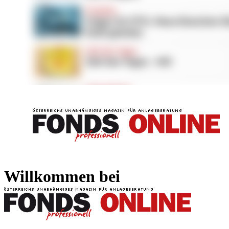
FONDS professionell
FONDS professi
Willkommen bei