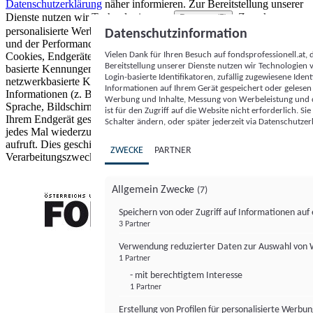
Datenschutzerklärung
näher informieren.
Zur Bereitstellung unserer
Dienste nutzen wir Technologien von
. Zwecke:
Partnern (5)
personalisierte Werbung und Inhalte, Messung von Werbeleistung
Datenschutzinformation
und der Performance von Inhalten sowie Zielgruppenforschung.
Vielen Dank für Ihren Besuch auf fondsprofessionell.at
Cookies, Endgeräte- oder ähnliche Online-Kennungen (z. B. login-
Bereitstellung unserer Dienste nutzen wir Technologien
basierte Kennungen, zufällig generierte Kennungen,
Login-basierte Identifikatoren, zufällig zugewiesene Id
netzwerkbasierte Kennungen) können zusammen mit anderen
Informationen auf Ihrem Gerät gespeichert oder gelese
Informationen (z. B. Browsertyp und Browserinformationen,
Werbung und Inhalte, Messung von Werbeleistung und d
Sprache, Bildschirmgröße, unterstützte Technologien usw.) auf
ist für den Zugriff auf die Website nicht erforderlich. S
Ihrem Endgerät gespeichert oder von dort ausgelesen werden, um es
Schalter ändern, oder später jederzeit via Datenschutzer
jedes Mal wiederzuerkennen, wenn es eine App oder einer Webseite
aufruft. Dies geschieht für einen oder mehrere der hier aufgeführten
ZWECKE
PARTNER
Verarbeitungszwecke.
Allgemein Zwecke
(7)
Speichern von oder Zugriff auf Informationen au
3 Partner
FONDS professionell
Verwendung reduzierter Daten zur Auswahl von
1 Partner
- mit berechtigtem Interesse
1 Partner
Erstellung von Profilen für personalisierte Werbu