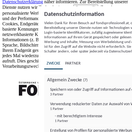
Datenschutzerklärung
näher informieren.
Zur Bereitstellung unserer
Dienste nutzen wir Technologien von
. Zwecke:
Partnern (5)
personalisierte Werbung und Inhalte, Messung von Werbeleistung
Datenschutzinformation
und der Performance von Inhalten sowie Zielgruppenforschung.
Vielen Dank für Ihren Besuch auf fondsprofessionell.at
Cookies, Endgeräte- oder ähnliche Online-Kennungen (z. B. login-
Bereitstellung unserer Dienste nutzen wir Technologien
basierte Kennungen, zufällig generierte Kennungen,
Login-basierte Identifikatoren, zufällig zugewiesene Id
netzwerkbasierte Kennungen) können zusammen mit anderen
Informationen auf Ihrem Gerät gespeichert oder gelese
Informationen (z. B. Browsertyp und Browserinformationen,
Werbung und Inhalte, Messung von Werbeleistung und d
Sprache, Bildschirmgröße, unterstützte Technologien usw.) auf
ist für den Zugriff auf die Website nicht erforderlich. S
Ihrem Endgerät gespeichert oder von dort ausgelesen werden, um es
Schalter ändern, oder später jederzeit via Datenschutzer
jedes Mal wiederzuerkennen, wenn es eine App oder einer Webseite
aufruft. Dies geschieht für einen oder mehrere der hier aufgeführten
ZWECKE
PARTNER
Verarbeitungszwecke.
Allgemein Zwecke
(7)
Speichern von oder Zugriff auf Informationen au
3 Partner
FONDS professionell
Verwendung reduzierter Daten zur Auswahl von
1 Partner
- mit berechtigtem Interesse
1 Partner
Erstellung von Profilen für personalisierte Werbu