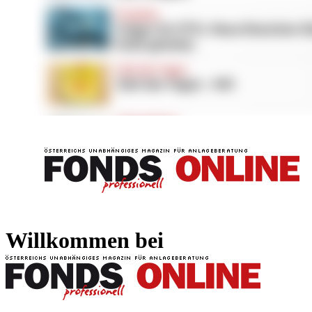
FONDS professionell
FONDS professi
Willkommen bei