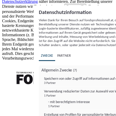
Datenschutzerklärung
näher informieren.
Zur Bereitstellung unserer
Dienste nutzen wir Technologien von
. Zwecke:
Partnern (5)
personalisierte Werbung und Inhalte, Messung von Werbeleistung
Datenschutzinformation
und der Performance von Inhalten sowie Zielgruppenforschung.
Vielen Dank für Ihren Besuch auf fondsprofessionell.at
Cookies, Endgeräte- oder ähnliche Online-Kennungen (z. B. login-
Bereitstellung unserer Dienste nutzen wir Technologien
basierte Kennungen, zufällig generierte Kennungen,
Login-basierte Identifikatoren, zufällig zugewiesene Id
netzwerkbasierte Kennungen) können zusammen mit anderen
Informationen auf Ihrem Gerät gespeichert oder gelese
Informationen (z. B. Browsertyp und Browserinformationen,
Werbung und Inhalte, Messung von Werbeleistung und d
Sprache, Bildschirmgröße, unterstützte Technologien usw.) auf
ist für den Zugriff auf die Website nicht erforderlich. S
Ihrem Endgerät gespeichert oder von dort ausgelesen werden, um es
Schalter ändern, oder später jederzeit via Datenschutzer
jedes Mal wiederzuerkennen, wenn es eine App oder einer Webseite
aufruft. Dies geschieht für einen oder mehrere der hier aufgeführten
ZWECKE
PARTNER
Verarbeitungszwecke.
Allgemein Zwecke
(7)
Speichern von oder Zugriff auf Informationen au
3 Partner
FONDS professionell
Verwendung reduzierter Daten zur Auswahl von
1 Partner
- mit berechtigtem Interesse
1 Partner
Erstellung von Profilen für personalisierte Werbu