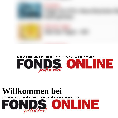
FONDS professionell
FONDS professi
Willkommen bei