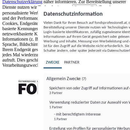
Datenschutzerklärung
näher informieren.
Zur Bereitstellung unserer
Dienste nutzen wir Technologien von
. Zwecke:
Partnern (5)
personalisierte Werbung und Inhalte, Messung von Werbeleistung
Datenschutzinformation
und der Performance von Inhalten sowie Zielgruppenforschung.
Vielen Dank für Ihren Besuch auf fondsprofessionell.at
Cookies, Endgeräte- oder ähnliche Online-Kennungen (z. B. login-
Bereitstellung unserer Dienste nutzen wir Technologien
basierte Kennungen, zufällig generierte Kennungen,
Login-basierte Identifikatoren, zufällig zugewiesene Id
netzwerkbasierte Kennungen) können zusammen mit anderen
Informationen auf Ihrem Gerät gespeichert oder gelese
Informationen (z. B. Browsertyp und Browserinformationen,
Werbung und Inhalte, Messung von Werbeleistung und d
Sprache, Bildschirmgröße, unterstützte Technologien usw.) auf
ist für den Zugriff auf die Website nicht erforderlich. S
Ihrem Endgerät gespeichert oder von dort ausgelesen werden, um es
Schalter ändern, oder später jederzeit via Datenschutzer
jedes Mal wiederzuerkennen, wenn es eine App oder einer Webseite
aufruft. Dies geschieht für einen oder mehrere der hier aufgeführten
ZWECKE
PARTNER
Verarbeitungszwecke.
Allgemein Zwecke
(7)
Speichern von oder Zugriff auf Informationen au
3 Partner
FONDS professionell
Verwendung reduzierter Daten zur Auswahl von
1 Partner
- mit berechtigtem Interesse
1 Partner
Erstellung von Profilen für personalisierte Werbu