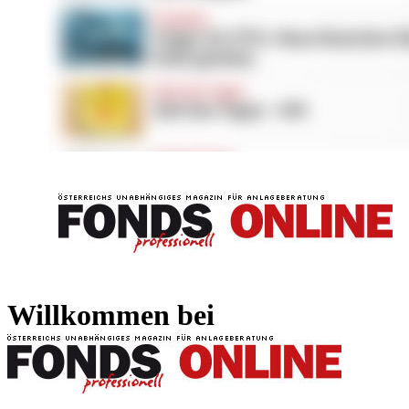
FONDS professionell
FONDS professi
Willkommen bei