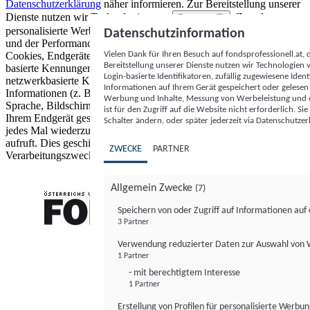
Datenschutzerklärung
näher informieren.
Zur Bereitstellung unserer
Dienste nutzen wir Technologien von
. Zwecke:
Partnern (5)
personalisierte Werbung und Inhalte, Messung von Werbeleistung
Datenschutzinformation
und der Performance von Inhalten sowie Zielgruppenforschung.
Vielen Dank für Ihren Besuch auf fondsprofessionell.at
Cookies, Endgeräte- oder ähnliche Online-Kennungen (z. B. login-
Bereitstellung unserer Dienste nutzen wir Technologien
basierte Kennungen, zufällig generierte Kennungen,
Login-basierte Identifikatoren, zufällig zugewiesene Id
netzwerkbasierte Kennungen) können zusammen mit anderen
Informationen auf Ihrem Gerät gespeichert oder gelese
Informationen (z. B. Browsertyp und Browserinformationen,
Werbung und Inhalte, Messung von Werbeleistung und d
Sprache, Bildschirmgröße, unterstützte Technologien usw.) auf
ist für den Zugriff auf die Website nicht erforderlich. S
Ihrem Endgerät gespeichert oder von dort ausgelesen werden, um es
Schalter ändern, oder später jederzeit via Datenschutzer
jedes Mal wiederzuerkennen, wenn es eine App oder einer Webseite
aufruft. Dies geschieht für einen oder mehrere der hier aufgeführten
ZWECKE
PARTNER
Verarbeitungszwecke.
Allgemein Zwecke
(7)
Speichern von oder Zugriff auf Informationen au
3 Partner
FONDS professionell
Verwendung reduzierter Daten zur Auswahl von
1 Partner
- mit berechtigtem Interesse
1 Partner
Erstellung von Profilen für personalisierte Werbu