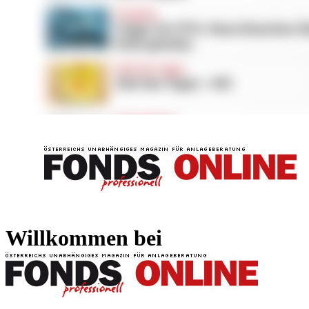
FONDS professionell
FONDS professi
Willkommen bei