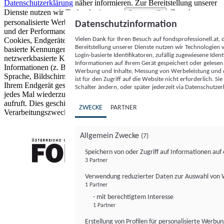
Datenschutzerklärung
näher informieren.
Zur Bereitstellung unserer
Dienste nutzen wir Technologien von
. Zwecke:
Partnern (5)
personalisierte Werbung und Inhalte, Messung von Werbeleistung
Datenschutzinformation
und der Performance von Inhalten sowie Zielgruppenforschung.
Vielen Dank für Ihren Besuch auf fondsprofessionell.at
Cookies, Endgeräte- oder ähnliche Online-Kennungen (z. B. login-
Bereitstellung unserer Dienste nutzen wir Technologien
basierte Kennungen, zufällig generierte Kennungen,
Login-basierte Identifikatoren, zufällig zugewiesene Id
netzwerkbasierte Kennungen) können zusammen mit anderen
Informationen auf Ihrem Gerät gespeichert oder gelese
Informationen (z. B. Browsertyp und Browserinformationen,
Werbung und Inhalte, Messung von Werbeleistung und d
Sprache, Bildschirmgröße, unterstützte Technologien usw.) auf
ist für den Zugriff auf die Website nicht erforderlich. S
Ihrem Endgerät gespeichert oder von dort ausgelesen werden, um es
Schalter ändern, oder später jederzeit via Datenschutzer
jedes Mal wiederzuerkennen, wenn es eine App oder einer Webseite
aufruft. Dies geschieht für einen oder mehrere der hier aufgeführten
ZWECKE
PARTNER
Verarbeitungszwecke.
Allgemein Zwecke
(7)
Speichern von oder Zugriff auf Informationen au
3 Partner
FONDS professionell
Verwendung reduzierter Daten zur Auswahl von
1 Partner
- mit berechtigtem Interesse
1 Partner
Erstellung von Profilen für personalisierte Werbu