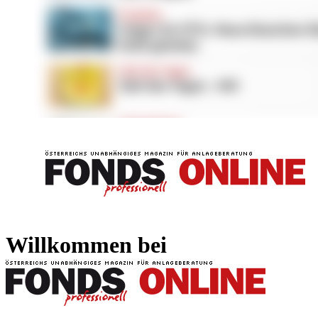
FONDS professionell
FONDS professi
Willkommen bei