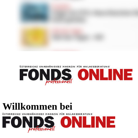
FONDS professionell
FONDS professi
Willkommen bei