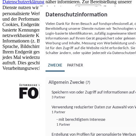
Datenschutzerklärung
näher informieren.
Zur Bereitstellung unserer
Dienste nutzen wir Technologien von
. Zwecke:
Partnern (5)
personalisierte Werbung und Inhalte, Messung von Werbeleistung
Datenschutzinformation
und der Performance von Inhalten sowie Zielgruppenforschung.
Vielen Dank für Ihren Besuch auf fondsprofessionell.at
Cookies, Endgeräte- oder ähnliche Online-Kennungen (z. B. login-
Bereitstellung unserer Dienste nutzen wir Technologien
basierte Kennungen, zufällig generierte Kennungen,
Login-basierte Identifikatoren, zufällig zugewiesene Id
netzwerkbasierte Kennungen) können zusammen mit anderen
Informationen auf Ihrem Gerät gespeichert oder gelese
Informationen (z. B. Browsertyp und Browserinformationen,
Werbung und Inhalte, Messung von Werbeleistung und d
Sprache, Bildschirmgröße, unterstützte Technologien usw.) auf
ist für den Zugriff auf die Website nicht erforderlich. S
Ihrem Endgerät gespeichert oder von dort ausgelesen werden, um es
Schalter ändern, oder später jederzeit via Datenschutzer
jedes Mal wiederzuerkennen, wenn es eine App oder einer Webseite
aufruft. Dies geschieht für einen oder mehrere der hier aufgeführten
ZWECKE
PARTNER
Verarbeitungszwecke.
Allgemein Zwecke
(7)
Speichern von oder Zugriff auf Informationen au
3 Partner
FONDS professionell
Verwendung reduzierter Daten zur Auswahl von
1 Partner
- mit berechtigtem Interesse
1 Partner
Erstellung von Profilen für personalisierte Werbu