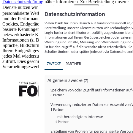
Datenschutzerklärung
näher informieren.
Zur Bereitstellung unserer
Dienste nutzen wir Technologien von
. Zwecke:
Partnern (5)
personalisierte Werbung und Inhalte, Messung von Werbeleistung
Datenschutzinformation
und der Performance von Inhalten sowie Zielgruppenforschung.
Vielen Dank für Ihren Besuch auf fondsprofessionell.at
Cookies, Endgeräte- oder ähnliche Online-Kennungen (z. B. login-
Bereitstellung unserer Dienste nutzen wir Technologien
basierte Kennungen, zufällig generierte Kennungen,
Login-basierte Identifikatoren, zufällig zugewiesene Id
netzwerkbasierte Kennungen) können zusammen mit anderen
Informationen auf Ihrem Gerät gespeichert oder gelese
Informationen (z. B. Browsertyp und Browserinformationen,
Werbung und Inhalte, Messung von Werbeleistung und d
Sprache, Bildschirmgröße, unterstützte Technologien usw.) auf
ist für den Zugriff auf die Website nicht erforderlich. S
Ihrem Endgerät gespeichert oder von dort ausgelesen werden, um es
Schalter ändern, oder später jederzeit via Datenschutzer
jedes Mal wiederzuerkennen, wenn es eine App oder einer Webseite
aufruft. Dies geschieht für einen oder mehrere der hier aufgeführten
ZWECKE
PARTNER
Verarbeitungszwecke.
Allgemein Zwecke
(7)
Speichern von oder Zugriff auf Informationen au
3 Partner
FONDS professionell
Verwendung reduzierter Daten zur Auswahl von
1 Partner
- mit berechtigtem Interesse
1 Partner
Erstellung von Profilen für personalisierte Werbu