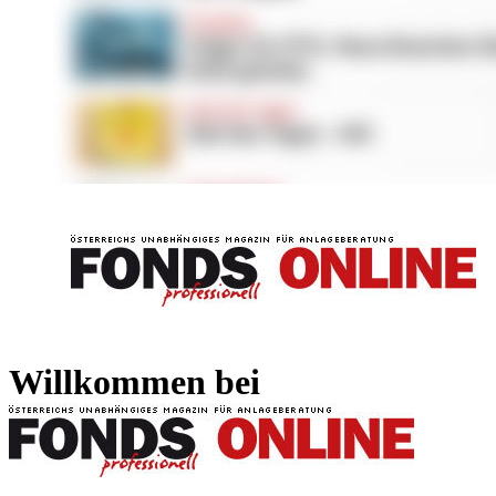
FONDS professionell
FONDS professi
Willkommen bei