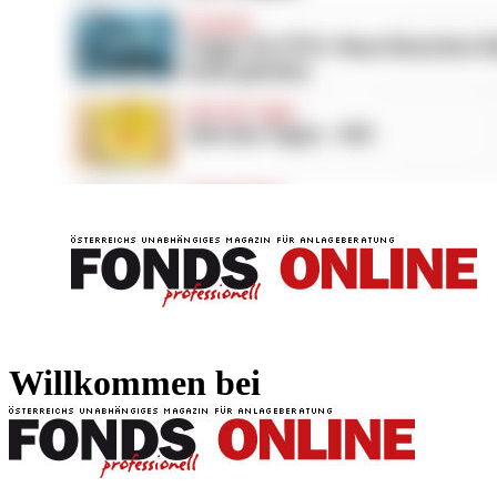
FONDS professionell
FONDS professi
Willkommen bei