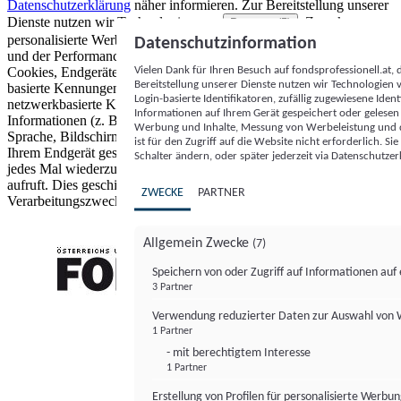
Datenschutzerklärung
näher informieren.
Zur Bereitstellung unserer
Dienste nutzen wir Technologien von
. Zwecke:
Partnern (5)
personalisierte Werbung und Inhalte, Messung von Werbeleistung
Datenschutzinformation
und der Performance von Inhalten sowie Zielgruppenforschung.
Vielen Dank für Ihren Besuch auf fondsprofessionell.at
Cookies, Endgeräte- oder ähnliche Online-Kennungen (z. B. login-
Bereitstellung unserer Dienste nutzen wir Technologien
basierte Kennungen, zufällig generierte Kennungen,
Login-basierte Identifikatoren, zufällig zugewiesene Id
netzwerkbasierte Kennungen) können zusammen mit anderen
Informationen auf Ihrem Gerät gespeichert oder gelese
Informationen (z. B. Browsertyp und Browserinformationen,
Werbung und Inhalte, Messung von Werbeleistung und d
Sprache, Bildschirmgröße, unterstützte Technologien usw.) auf
ist für den Zugriff auf die Website nicht erforderlich. S
Ihrem Endgerät gespeichert oder von dort ausgelesen werden, um es
Schalter ändern, oder später jederzeit via Datenschutzer
jedes Mal wiederzuerkennen, wenn es eine App oder einer Webseite
aufruft. Dies geschieht für einen oder mehrere der hier aufgeführten
ZWECKE
PARTNER
Verarbeitungszwecke.
Allgemein Zwecke
(7)
Speichern von oder Zugriff auf Informationen au
3 Partner
FONDS professionell
Verwendung reduzierter Daten zur Auswahl von
1 Partner
- mit berechtigtem Interesse
1 Partner
Erstellung von Profilen für personalisierte Werbu