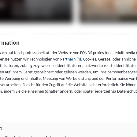
rmation
such auf fondsprofessionell.at, der Website von FONDS professionell Multimedia
ienste nutzen wir Technologien von
Partnern (4)
. Cookies, Geräte- oder ähnliche
entifikatoren, zufällig zugewiesene Identifikatoren, netzwerkbasierte Identifik
en auf Ihrem Gerät gespeichert oder gelesen werden, um Ihre personenbezogen
rte Werbung und Inhalte, Messung von Werbeleistung und der Performance von 
erarbeiten. Dies ist für den Zugriff auf die Website nicht erforderlich. Sie können
, indem Sie die einzelnen Schalter ändern, oder später jederzeit via Datenschu
7)