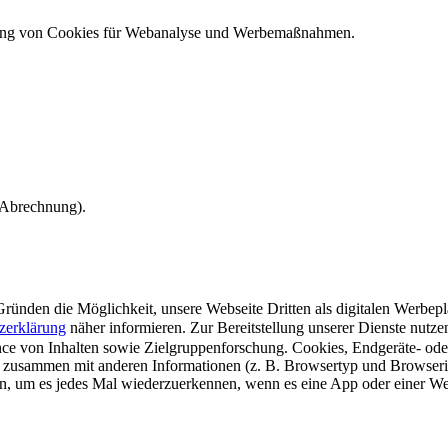
ndung von Cookies für Webanalyse und Werbemaßnahmen.
e Abrechnung).
ünden die Möglichkeit, unsere Webseite Dritten als digitalen Werbeplat
zerklärung
näher informieren.
Zur Bereitstellung unserer Dienste nutz
e von Inhalten sowie Zielgruppenforschung. Cookies, Endgeräte- ode
 zusammen mit anderen Informationen (z. B. Browsertyp und Browserin
n, um es jedes Mal wiederzuerkennen, wenn es eine App oder einer Webs