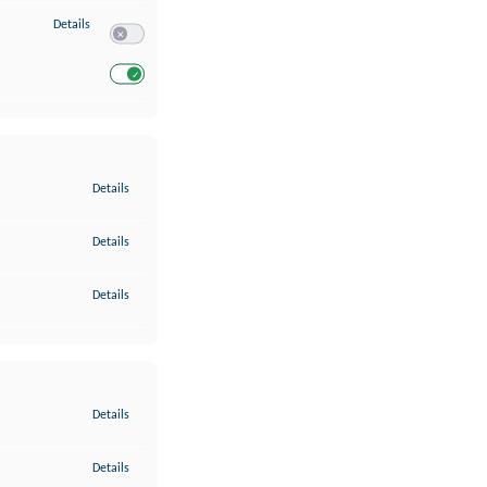
zu Entwicklung und Verbesserung der Angebote
Details
Switch zum Einwilligen bzw. Ablehnen des Dienstes Entwickl
Switch zum Einwilligen bzw. Ablehnen des Dienstes Entwicklu
zu Gewährleistung der Sicherheit, Verhinderung und Aufdeckung v
Details
zu Bereitstellung und Anzeige von Werbung und Inhalten
Details
zu Ihre Entscheidungen zum Datenschutz speichern und übermittel
Details
zu Abgleichung und Kombination von Daten aus unterschiedlichen 
Details
zu Verknüpfung verschiedener Endgeräte
Details