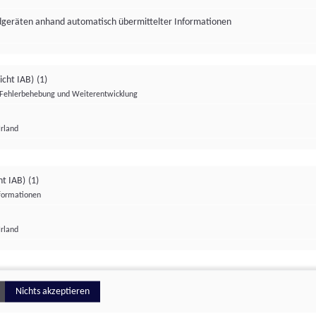
ndgeräten anhand automatisch übermittelter Informationen
icht IAB)
(1)
Fehlerbehebung und Weiterentwicklung
Irland
Impressum
Datenschutzerklärung
Datenschutzeinstellungen
ht IAB)
(1)
nformationen
Irland
ionell
Nichts akzeptieren