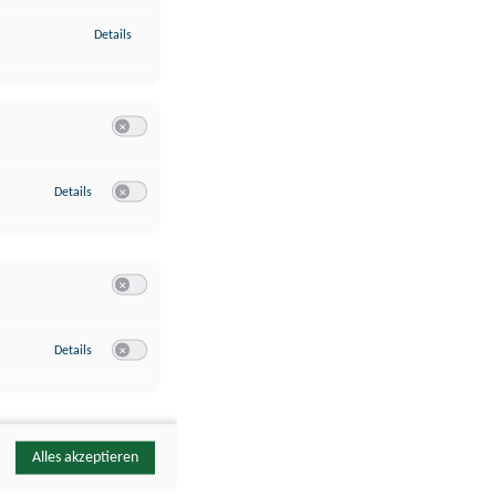
zu Identifikation von Endgeräten anhand automatisch übermittelte
Details
Switch zum Einwilligen bzw. Ablehnen der Kategorie Analyse / 
zu Google Analytics
Details
Switch zum Einwilligen bzw. Ablehnen des Dienstes Google Ana
Switch zum Einwilligen bzw. Ablehnen der Kategorie Sonstige 
zu YouTube
Details
Switch zum Einwilligen bzw. Ablehnen des Dienstes YouTube
Alles akzeptieren