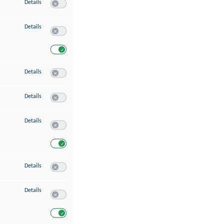
zu Speichern von oder Zugriff auf Informationen auf einem Endgerät
Details
Switch zum Einwilligen bzw. Ablehnen des Dienstes Speichern 
zu Verwendung reduzierter Daten zur Auswahl von Werbeanzeigen
Details
Switch zum Einwilligen bzw. Ablehnen des Dienstes Verwend
Switch zum Einwilligen bzw. Ablehnen des Dienstes Verwendu
zu Erstellung von Profilen für personalisierte Werbung
Details
Switch zum Einwilligen bzw. Ablehnen des Dienstes Erstellung 
zu Verwendung von Profilen zur Auswahl personalisierter Werbung
Details
Switch zum Einwilligen bzw. Ablehnen des Dienstes Verwendun
zu Messung der Werbeleistung
Details
Switch zum Einwilligen bzw. Ablehnen des Dienstes Messung 
Switch zum Einwilligen bzw. Ablehnen des Dienstes Messung d
zu Messung der Performance von Inhalten
Details
Switch zum Einwilligen bzw. Ablehnen des Dienstes Messung 
zu Analyse von Zielgruppen durch Statistiken oder Kombinationen von Dat
Details
Switch zum Einwilligen bzw. Ablehnen des Dienstes Analyse v
Switch zum Einwilligen bzw. Ablehnen des Dienstes Analyse v