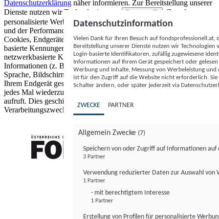
Datenschutzerklärung
näher informieren.
Zur Bereitstellung unserer
Dienste nutzen wir Technologien von
. Zwecke:
Partnern (5)
personalisierte Werbung und Inhalte, Messung von Werbeleistung
Datenschutzinformation
und der Performance von Inhalten sowie Zielgruppenforschung.
Vielen Dank für Ihren Besuch auf fondsprofessionell.at
Cookies, Endgeräte- oder ähnliche Online-Kennungen (z. B. login-
Bereitstellung unserer Dienste nutzen wir Technologien
basierte Kennungen, zufällig generierte Kennungen,
Login-basierte Identifikatoren, zufällig zugewiesene Id
netzwerkbasierte Kennungen) können zusammen mit anderen
Informationen auf Ihrem Gerät gespeichert oder gelese
Informationen (z. B. Browsertyp und Browserinformationen,
Werbung und Inhalte, Messung von Werbeleistung und d
Sprache, Bildschirmgröße, unterstützte Technologien usw.) auf
ist für den Zugriff auf die Website nicht erforderlich. S
Ihrem Endgerät gespeichert oder von dort ausgelesen werden, um es
Schalter ändern, oder später jederzeit via Datenschutzer
jedes Mal wiederzuerkennen, wenn es eine App oder einer Webseite
aufruft. Dies geschieht für einen oder mehrere der hier aufgeführten
ZWECKE
PARTNER
Verarbeitungszwecke.
Allgemein Zwecke
(7)
Speichern von oder Zugriff auf Informationen au
3 Partner
FONDS professionell
Verwendung reduzierter Daten zur Auswahl von
1 Partner
- mit berechtigtem Interesse
1 Partner
Erstellung von Profilen für personalisierte Werbu