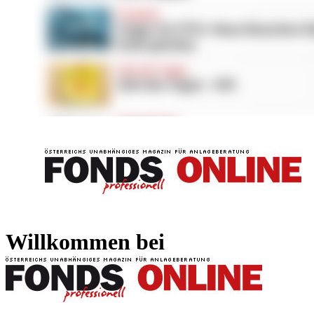
FONDS professionell
FONDS professi
Willkommen bei