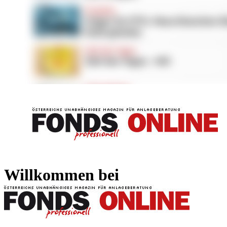
FONDS professionell
FONDS professi
Willkommen bei