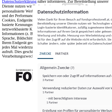
Datenschutzerklärung
näher informieren.
Zur Bereitstellung unserer
Dienste nutzen wir Technologien von
. Zwecke:
Partnern (5)
personalisierte Werbung und Inhalte, Messung von Werbeleistung
Datenschutzinformation
und der Performance von Inhalten sowie Zielgruppenforschung.
Vielen Dank für Ihren Besuch auf fondsprofessionell.at
Cookies, Endgeräte- oder ähnliche Online-Kennungen (z. B. login-
Bereitstellung unserer Dienste nutzen wir Technologien
basierte Kennungen, zufällig generierte Kennungen,
Login-basierte Identifikatoren, zufällig zugewiesene Id
netzwerkbasierte Kennungen) können zusammen mit anderen
Informationen auf Ihrem Gerät gespeichert oder gelese
Informationen (z. B. Browsertyp und Browserinformationen,
Werbung und Inhalte, Messung von Werbeleistung und d
Sprache, Bildschirmgröße, unterstützte Technologien usw.) auf
ist für den Zugriff auf die Website nicht erforderlich. S
Ihrem Endgerät gespeichert oder von dort ausgelesen werden, um es
Schalter ändern, oder später jederzeit via Datenschutzer
jedes Mal wiederzuerkennen, wenn es eine App oder einer Webseite
aufruft. Dies geschieht für einen oder mehrere der hier aufgeführten
ZWECKE
PARTNER
Verarbeitungszwecke.
Allgemein Zwecke
(7)
Speichern von oder Zugriff auf Informationen au
3 Partner
FONDS professionell
Verwendung reduzierter Daten zur Auswahl von
1 Partner
- mit berechtigtem Interesse
1 Partner
Erstellung von Profilen für personalisierte Werbu