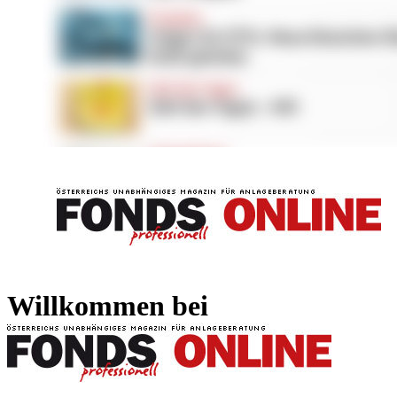
FONDS professionell
FONDS professi
Willkommen bei