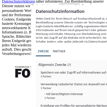
Datenschutzerklärung
näher informieren.
Zur Bereitstellung unserer
Dienste nutzen wir Technologien von
. Zwecke:
Partnern (5)
personalisierte Werbung und Inhalte, Messung von Werbeleistung
Datenschutzinformation
und der Performance von Inhalten sowie Zielgruppenforschung.
Vielen Dank für Ihren Besuch auf fondsprofessionell.at
Cookies, Endgeräte- oder ähnliche Online-Kennungen (z. B. login-
Bereitstellung unserer Dienste nutzen wir Technologien
basierte Kennungen, zufällig generierte Kennungen,
Login-basierte Identifikatoren, zufällig zugewiesene Id
netzwerkbasierte Kennungen) können zusammen mit anderen
Informationen auf Ihrem Gerät gespeichert oder gelese
Informationen (z. B. Browsertyp und Browserinformationen,
Werbung und Inhalte, Messung von Werbeleistung und d
Sprache, Bildschirmgröße, unterstützte Technologien usw.) auf
ist für den Zugriff auf die Website nicht erforderlich. S
Ihrem Endgerät gespeichert oder von dort ausgelesen werden, um es
Schalter ändern, oder später jederzeit via Datenschutzer
jedes Mal wiederzuerkennen, wenn es eine App oder einer Webseite
aufruft. Dies geschieht für einen oder mehrere der hier aufgeführten
ZWECKE
PARTNER
Verarbeitungszwecke.
Allgemein Zwecke
(7)
Speichern von oder Zugriff auf Informationen au
3 Partner
FONDS professionell
Verwendung reduzierter Daten zur Auswahl von
1 Partner
- mit berechtigtem Interesse
1 Partner
Erstellung von Profilen für personalisierte Werbu