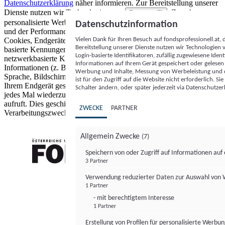
Datenschutzerklärung
näher informieren.
Zur Bereitstellung unserer
Dienste nutzen wir Technologien von
. Zwecke:
Partnern (5)
personalisierte Werbung und Inhalte, Messung von Werbeleistung
Datenschutzinformation
und der Performance von Inhalten sowie Zielgruppenforschung.
Vielen Dank für Ihren Besuch auf fondsprofessionell.at
Cookies, Endgeräte- oder ähnliche Online-Kennungen (z. B. login-
Bereitstellung unserer Dienste nutzen wir Technologien
basierte Kennungen, zufällig generierte Kennungen,
Login-basierte Identifikatoren, zufällig zugewiesene Id
netzwerkbasierte Kennungen) können zusammen mit anderen
Informationen auf Ihrem Gerät gespeichert oder gelese
Informationen (z. B. Browsertyp und Browserinformationen,
Werbung und Inhalte, Messung von Werbeleistung und d
Sprache, Bildschirmgröße, unterstützte Technologien usw.) auf
ist für den Zugriff auf die Website nicht erforderlich. S
Ihrem Endgerät gespeichert oder von dort ausgelesen werden, um es
Schalter ändern, oder später jederzeit via Datenschutzer
jedes Mal wiederzuerkennen, wenn es eine App oder einer Webseite
aufruft. Dies geschieht für einen oder mehrere der hier aufgeführten
ZWECKE
PARTNER
Verarbeitungszwecke.
Allgemein Zwecke
(7)
Speichern von oder Zugriff auf Informationen au
3 Partner
FONDS professionell
Verwendung reduzierter Daten zur Auswahl von
1 Partner
- mit berechtigtem Interesse
1 Partner
Erstellung von Profilen für personalisierte Werbu