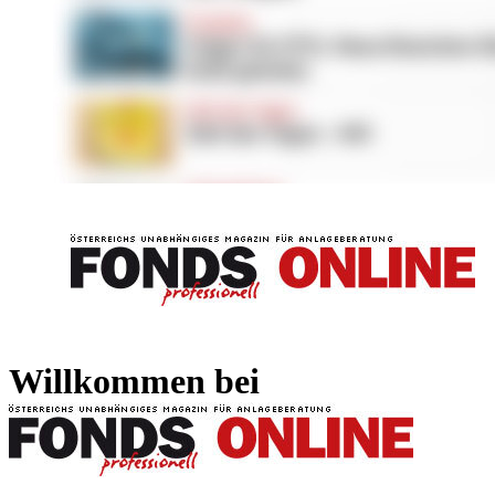
FONDS professionell
FONDS professi
Willkommen bei