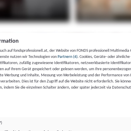
rmation
such auf fondsprofessionell.at, der Website von FONDS professionell Multimedia
ienste nutzen wir Technologien von
Partnern (4)
. Cookies, Geräte- oder ähnliche
entifikatoren, zufällig zugewiesene Identifikatoren, netzwerkbasierte Identifik
en auf Ihrem Gerät gespeichert oder gelesen werden, um Ihre personenbezogen
rte Werbung und Inhalte, Messung von Werbeleistung und der Performance von 
erarbeiten. Dies ist für den Zugriff auf die Website nicht erforderlich. Sie können
, indem Sie die einzelnen Schalter ändern, oder später jederzeit via Datenschu
7)