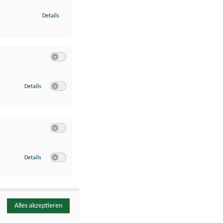
zu Identifikation von Endgeräten anhand automatisch übermittelte
Details
Switch zum Einwilligen bzw. Ablehnen der Kategorie Analyse / 
zu Google Analytics
Details
Switch zum Einwilligen bzw. Ablehnen des Dienstes Google Ana
Switch zum Einwilligen bzw. Ablehnen der Kategorie Sonstige 
zu YouTube
Details
Switch zum Einwilligen bzw. Ablehnen des Dienstes YouTube
Alles akzeptieren