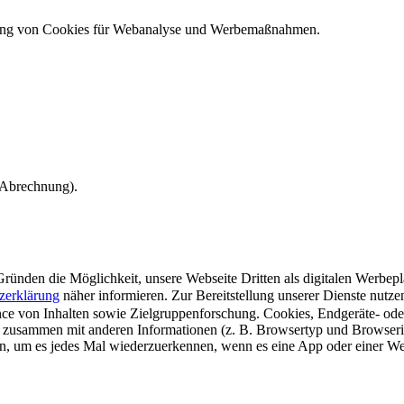
ndung von Cookies für Webanalyse und Werbemaßnahmen.
e Abrechnung).
ünden die Möglichkeit, unsere Webseite Dritten als digitalen Werbeplat
zerklärung
näher informieren.
Zur Bereitstellung unserer Dienste nutz
e von Inhalten sowie Zielgruppenforschung. Cookies, Endgeräte- ode
 zusammen mit anderen Informationen (z. B. Browsertyp und Browserin
n, um es jedes Mal wiederzuerkennen, wenn es eine App oder einer Webs