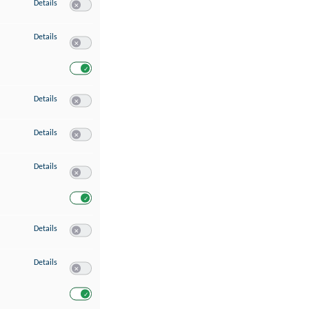
zu Speichern von oder Zugriff auf Informationen auf einem Endgerät
Details
Switch zum Einwilligen bzw. Ablehnen des Dienstes Speichern 
zu Verwendung reduzierter Daten zur Auswahl von Werbeanzeigen
Details
Switch zum Einwilligen bzw. Ablehnen des Dienstes Verwend
Switch zum Einwilligen bzw. Ablehnen des Dienstes Verwendu
zu Erstellung von Profilen für personalisierte Werbung
Details
Switch zum Einwilligen bzw. Ablehnen des Dienstes Erstellung 
zu Verwendung von Profilen zur Auswahl personalisierter Werbung
Details
Switch zum Einwilligen bzw. Ablehnen des Dienstes Verwendun
zu Messung der Werbeleistung
Details
Switch zum Einwilligen bzw. Ablehnen des Dienstes Messung 
Switch zum Einwilligen bzw. Ablehnen des Dienstes Messung d
zu Messung der Performance von Inhalten
Details
Switch zum Einwilligen bzw. Ablehnen des Dienstes Messung 
zu Analyse von Zielgruppen durch Statistiken oder Kombinationen von Dat
Details
Switch zum Einwilligen bzw. Ablehnen des Dienstes Analyse v
Switch zum Einwilligen bzw. Ablehnen des Dienstes Analyse v