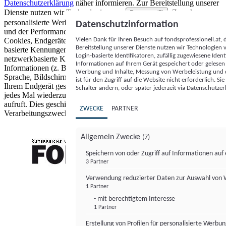
Datenschutzerklärung
näher informieren.
Zur Bereitstellung unserer
Dienste nutzen wir Technologien von
. Zwecke:
Partnern (5)
personalisierte Werbung und Inhalte, Messung von Werbeleistung
Datenschutzinformation
und der Performance von Inhalten sowie Zielgruppenforschung.
Vielen Dank für Ihren Besuch auf fondsprofessionell.at
Cookies, Endgeräte- oder ähnliche Online-Kennungen (z. B. login-
Bereitstellung unserer Dienste nutzen wir Technologien
basierte Kennungen, zufällig generierte Kennungen,
Login-basierte Identifikatoren, zufällig zugewiesene Id
netzwerkbasierte Kennungen) können zusammen mit anderen
Informationen auf Ihrem Gerät gespeichert oder gelese
Informationen (z. B. Browsertyp und Browserinformationen,
Werbung und Inhalte, Messung von Werbeleistung und d
Sprache, Bildschirmgröße, unterstützte Technologien usw.) auf
ist für den Zugriff auf die Website nicht erforderlich. S
Ihrem Endgerät gespeichert oder von dort ausgelesen werden, um es
Schalter ändern, oder später jederzeit via Datenschutzer
jedes Mal wiederzuerkennen, wenn es eine App oder einer Webseite
aufruft. Dies geschieht für einen oder mehrere der hier aufgeführten
ZWECKE
PARTNER
Verarbeitungszwecke.
Allgemein Zwecke
(7)
Speichern von oder Zugriff auf Informationen au
3 Partner
FONDS professionell
Verwendung reduzierter Daten zur Auswahl von
1 Partner
- mit berechtigtem Interesse
1 Partner
Erstellung von Profilen für personalisierte Werbu