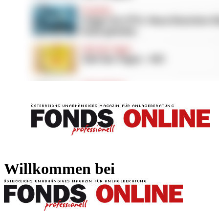
FONDS professionell
FONDS professi
Willkommen bei