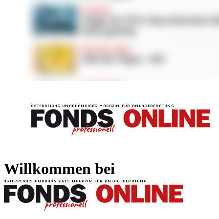
FONDS professionell
FONDS professi
Willkommen bei