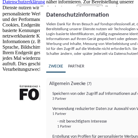
Datenschutzerklärung
näher informieren.
Zur Bereitstellung unserer
Dienste nutzen wir Technologien von
. Zwecke:
Partnern (5)
personalisierte Werbung und Inhalte, Messung von Werbeleistung
Datenschutzinformation
und der Performance von Inhalten sowie Zielgruppenforschung.
Vielen Dank für Ihren Besuch auf fondsprofessionell.at
Cookies, Endgeräte- oder ähnliche Online-Kennungen (z. B. login-
Bereitstellung unserer Dienste nutzen wir Technologien
basierte Kennungen, zufällig generierte Kennungen,
Login-basierte Identifikatoren, zufällig zugewiesene Id
netzwerkbasierte Kennungen) können zusammen mit anderen
Informationen auf Ihrem Gerät gespeichert oder gelese
Informationen (z. B. Browsertyp und Browserinformationen,
Werbung und Inhalte, Messung von Werbeleistung und d
Sprache, Bildschirmgröße, unterstützte Technologien usw.) auf
ist für den Zugriff auf die Website nicht erforderlich. S
Ihrem Endgerät gespeichert oder von dort ausgelesen werden, um es
Schalter ändern, oder später jederzeit via Datenschutzer
jedes Mal wiederzuerkennen, wenn es eine App oder einer Webseite
aufruft. Dies geschieht für einen oder mehrere der hier aufgeführten
ZWECKE
PARTNER
Verarbeitungszwecke.
Allgemein Zwecke
(7)
Speichern von oder Zugriff auf Informationen au
3 Partner
FONDS professionell
Verwendung reduzierter Daten zur Auswahl von
1 Partner
- mit berechtigtem Interesse
1 Partner
Erstellung von Profilen für personalisierte Werbu