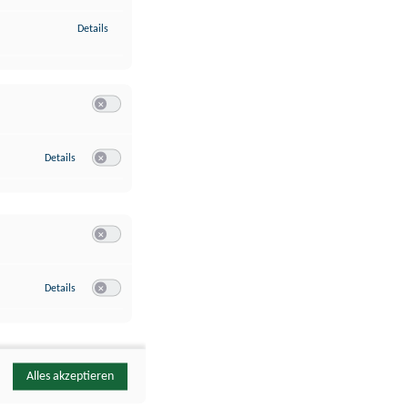
zu Identifikation von Endgeräten anhand automatisch übermittelte
Details
Switch zum Einwilligen bzw. Ablehnen der Kategorie Analyse / 
zu Google Analytics
Details
Switch zum Einwilligen bzw. Ablehnen des Dienstes Google Ana
Switch zum Einwilligen bzw. Ablehnen der Kategorie Sonstige 
zu YouTube
Details
Switch zum Einwilligen bzw. Ablehnen des Dienstes YouTube
Alles akzeptieren