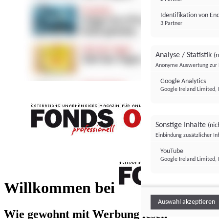
Identifikation von E
3 Partner
Analyse / Statistik
(n
Anonyme Auswertung zur 
Google Analytics
Google Ireland Limited, 
Sonstige Inhalte
(nic
Einbindung zusätzlicher I
FONDS professionell
YouTube
Google Ireland Limited, 
FONDS profess
Willkommen bei
Auswahl akzeptieren
Wie gewohnt mit Werbung lesen