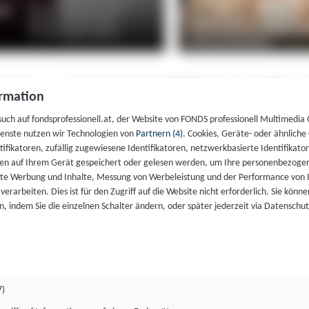
rmation
such auf fondsprofessionell.at, der Website von FONDS professionell Multimedia
ienste nutzen wir Technologien von
Partnern (4)
. Cookies, Geräte- oder ähnliche
entifikatoren, zufällig zugewiesene Identifikatoren, netzwerkbasierte Identifik
en auf Ihrem Gerät gespeichert oder gelesen werden, um Ihre personenbezogen
rte Werbung und Inhalte, Messung von Werbeleistung und der Performance von 
erarbeiten. Dies ist für den Zugriff auf die Website nicht erforderlich. Sie können
, indem Sie die einzelnen Schalter ändern, oder später jederzeit via Datenschu
7)