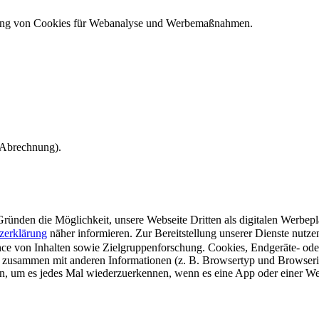
ndung von Cookies für Webanalyse und Werbemaßnahmen.
e Abrechnung).
ünden die Möglichkeit, unsere Webseite Dritten als digitalen Werbeplat
zerklärung
näher informieren.
Zur Bereitstellung unserer Dienste nutz
e von Inhalten sowie Zielgruppenforschung. Cookies, Endgeräte- ode
 zusammen mit anderen Informationen (z. B. Browsertyp und Browserin
n, um es jedes Mal wiederzuerkennen, wenn es eine App oder einer Webs