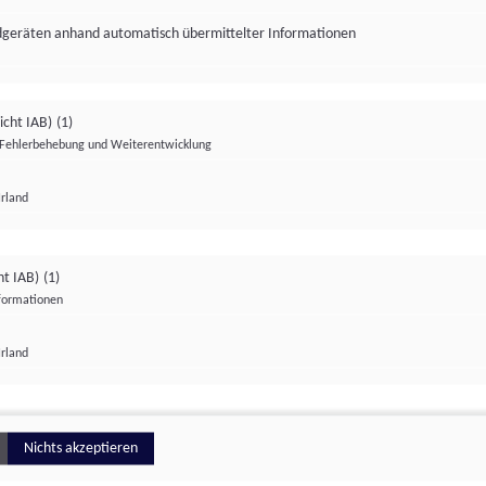
ndgeräten anhand automatisch übermittelter Informationen
icht IAB)
(1)
Fehlerbehebung und Weiterentwicklung
Irland
Impressum
Datenschutzerklärung
Datenschutzeinstellungen
ht IAB)
(1)
nformationen
Irland
ionell
Nichts akzeptieren