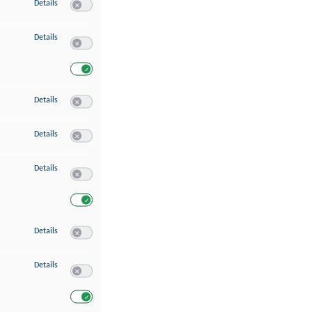
zu Speichern von oder Zugriff auf Informationen auf einem Endgerät
Details
Switch zum Einwilligen bzw. Ablehnen des Dienstes Speichern 
zu Verwendung reduzierter Daten zur Auswahl von Werbeanzeigen
Details
Switch zum Einwilligen bzw. Ablehnen des Dienstes Verwend
Switch zum Einwilligen bzw. Ablehnen des Dienstes Verwendu
zu Erstellung von Profilen für personalisierte Werbung
Details
Switch zum Einwilligen bzw. Ablehnen des Dienstes Erstellung 
zu Verwendung von Profilen zur Auswahl personalisierter Werbung
Details
Switch zum Einwilligen bzw. Ablehnen des Dienstes Verwendun
zu Messung der Werbeleistung
Details
Switch zum Einwilligen bzw. Ablehnen des Dienstes Messung 
Switch zum Einwilligen bzw. Ablehnen des Dienstes Messung d
zu Messung der Performance von Inhalten
Details
Switch zum Einwilligen bzw. Ablehnen des Dienstes Messung 
zu Analyse von Zielgruppen durch Statistiken oder Kombinationen von Dat
Details
Switch zum Einwilligen bzw. Ablehnen des Dienstes Analyse v
Switch zum Einwilligen bzw. Ablehnen des Dienstes Analyse v