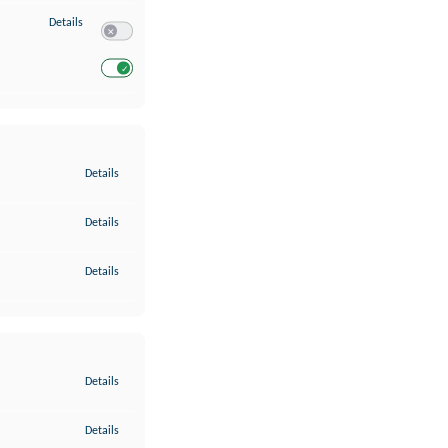
zu Entwicklung und Verbesserung der Angebote
Details
Switch zum Einwilligen bzw. Ablehnen des Dienstes Entwickl
Switch zum Einwilligen bzw. Ablehnen des Dienstes Entwicklu
zu Gewährleistung der Sicherheit, Verhinderung und Aufdeckung v
Details
zu Bereitstellung und Anzeige von Werbung und Inhalten
Details
zu Ihre Entscheidungen zum Datenschutz speichern und übermittel
Details
zu Abgleichung und Kombination von Daten aus unterschiedlichen 
Details
zu Verknüpfung verschiedener Endgeräte
Details