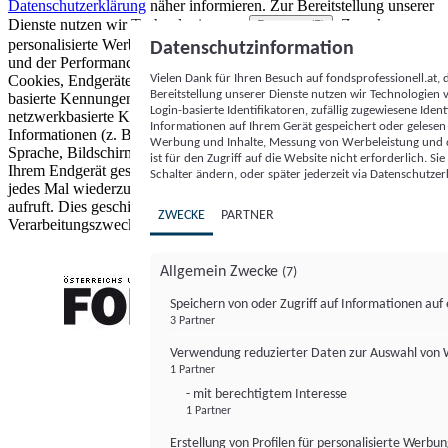
Datenschutzerklärung
näher informieren.
Zur Bereitstellung unserer
Dienste nutzen wir Technologien von
. Zwecke:
Partnern (5)
personalisierte Werbung und Inhalte, Messung von Werbeleistung
Datenschutzinformation
und der Performance von Inhalten sowie Zielgruppenforschung.
Vielen Dank für Ihren Besuch auf fondsprofessionell.at
Cookies, Endgeräte- oder ähnliche Online-Kennungen (z. B. login-
Bereitstellung unserer Dienste nutzen wir Technologien
basierte Kennungen, zufällig generierte Kennungen,
Login-basierte Identifikatoren, zufällig zugewiesene Id
netzwerkbasierte Kennungen) können zusammen mit anderen
Informationen auf Ihrem Gerät gespeichert oder gelese
Informationen (z. B. Browsertyp und Browserinformationen,
Werbung und Inhalte, Messung von Werbeleistung und d
Sprache, Bildschirmgröße, unterstützte Technologien usw.) auf
ist für den Zugriff auf die Website nicht erforderlich. S
Ihrem Endgerät gespeichert oder von dort ausgelesen werden, um es
Schalter ändern, oder später jederzeit via Datenschutzer
jedes Mal wiederzuerkennen, wenn es eine App oder einer Webseite
aufruft. Dies geschieht für einen oder mehrere der hier aufgeführten
ZWECKE
PARTNER
Verarbeitungszwecke.
Allgemein Zwecke
(7)
Speichern von oder Zugriff auf Informationen au
3 Partner
FONDS professionell
Verwendung reduzierter Daten zur Auswahl von
1 Partner
- mit berechtigtem Interesse
1 Partner
Erstellung von Profilen für personalisierte Werbu