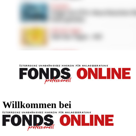
FONDS professionell
FONDS professi
Willkommen bei