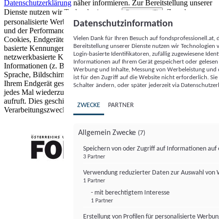
Datenschutzerklärung
näher informieren.
Zur Bereitstellung unserer
Dienste nutzen wir Technologien von
. Zwecke:
Partnern (5)
personalisierte Werbung und Inhalte, Messung von Werbeleistung
Datenschutzinformation
und der Performance von Inhalten sowie Zielgruppenforschung.
Vielen Dank für Ihren Besuch auf fondsprofessionell.at
Cookies, Endgeräte- oder ähnliche Online-Kennungen (z. B. login-
Bereitstellung unserer Dienste nutzen wir Technologien
basierte Kennungen, zufällig generierte Kennungen,
Login-basierte Identifikatoren, zufällig zugewiesene Id
netzwerkbasierte Kennungen) können zusammen mit anderen
Informationen auf Ihrem Gerät gespeichert oder gelese
Informationen (z. B. Browsertyp und Browserinformationen,
Werbung und Inhalte, Messung von Werbeleistung und d
Sprache, Bildschirmgröße, unterstützte Technologien usw.) auf
ist für den Zugriff auf die Website nicht erforderlich. S
Ihrem Endgerät gespeichert oder von dort ausgelesen werden, um es
Schalter ändern, oder später jederzeit via Datenschutzer
jedes Mal wiederzuerkennen, wenn es eine App oder einer Webseite
aufruft. Dies geschieht für einen oder mehrere der hier aufgeführten
ZWECKE
PARTNER
Verarbeitungszwecke.
Allgemein Zwecke
(7)
Speichern von oder Zugriff auf Informationen au
3 Partner
FONDS professionell
Verwendung reduzierter Daten zur Auswahl von
1 Partner
- mit berechtigtem Interesse
1 Partner
Erstellung von Profilen für personalisierte Werbu