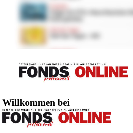
FONDS professionell
FONDS professi
Willkommen bei