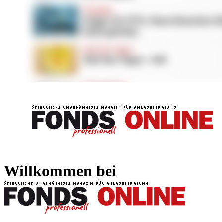
FONDS professionell
FONDS professi
Willkommen bei