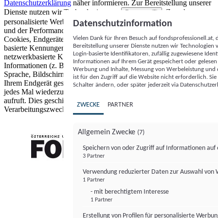
Datenschutzerklärung
näher informieren.
Zur Bereitstellung unserer
Dienste nutzen wir Technologien von
. Zwecke:
Partnern (5)
personalisierte Werbung und Inhalte, Messung von Werbeleistung
Datenschutzinformation
und der Performance von Inhalten sowie Zielgruppenforschung.
Vielen Dank für Ihren Besuch auf fondsprofessionell.at
Cookies, Endgeräte- oder ähnliche Online-Kennungen (z. B. login-
Bereitstellung unserer Dienste nutzen wir Technologien
basierte Kennungen, zufällig generierte Kennungen,
Login-basierte Identifikatoren, zufällig zugewiesene Id
netzwerkbasierte Kennungen) können zusammen mit anderen
Informationen auf Ihrem Gerät gespeichert oder gelese
Informationen (z. B. Browsertyp und Browserinformationen,
Werbung und Inhalte, Messung von Werbeleistung und d
Sprache, Bildschirmgröße, unterstützte Technologien usw.) auf
ist für den Zugriff auf die Website nicht erforderlich. S
Ihrem Endgerät gespeichert oder von dort ausgelesen werden, um es
Schalter ändern, oder später jederzeit via Datenschutzer
jedes Mal wiederzuerkennen, wenn es eine App oder einer Webseite
aufruft. Dies geschieht für einen oder mehrere der hier aufgeführten
ZWECKE
PARTNER
Verarbeitungszwecke.
Allgemein Zwecke
(7)
Speichern von oder Zugriff auf Informationen au
3 Partner
FONDS professionell
Verwendung reduzierter Daten zur Auswahl von
1 Partner
- mit berechtigtem Interesse
1 Partner
Erstellung von Profilen für personalisierte Werbu