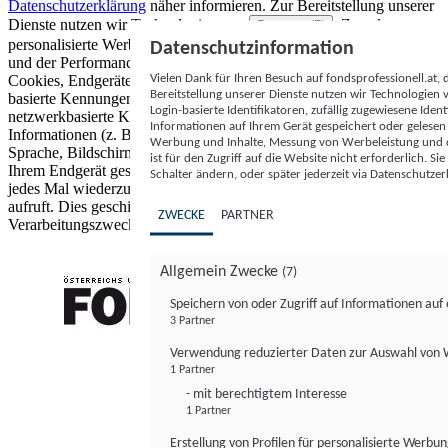
Datenschutzerklärung
näher informieren.
Zur Bereitstellung unserer
Dienste nutzen wir Technologien von
. Zwecke:
Partnern (5)
personalisierte Werbung und Inhalte, Messung von Werbeleistung
Datenschutzinformation
und der Performance von Inhalten sowie Zielgruppenforschung.
Vielen Dank für Ihren Besuch auf fondsprofessionell.at
Cookies, Endgeräte- oder ähnliche Online-Kennungen (z. B. login-
Bereitstellung unserer Dienste nutzen wir Technologien
basierte Kennungen, zufällig generierte Kennungen,
Login-basierte Identifikatoren, zufällig zugewiesene Id
netzwerkbasierte Kennungen) können zusammen mit anderen
Informationen auf Ihrem Gerät gespeichert oder gelese
Informationen (z. B. Browsertyp und Browserinformationen,
Werbung und Inhalte, Messung von Werbeleistung und d
Sprache, Bildschirmgröße, unterstützte Technologien usw.) auf
ist für den Zugriff auf die Website nicht erforderlich. S
Ihrem Endgerät gespeichert oder von dort ausgelesen werden, um es
Schalter ändern, oder später jederzeit via Datenschutzer
jedes Mal wiederzuerkennen, wenn es eine App oder einer Webseite
aufruft. Dies geschieht für einen oder mehrere der hier aufgeführten
ZWECKE
PARTNER
Verarbeitungszwecke.
Allgemein Zwecke
(7)
Speichern von oder Zugriff auf Informationen au
3 Partner
FONDS professionell
Verwendung reduzierter Daten zur Auswahl von
1 Partner
- mit berechtigtem Interesse
1 Partner
Erstellung von Profilen für personalisierte Werbu