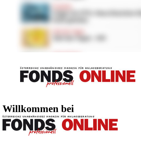
FONDS professionell
FONDS professi
Willkommen bei