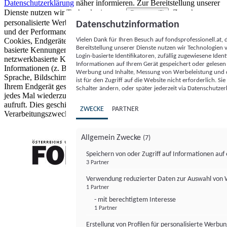
Datenschutzerklärung
näher informieren.
Zur Bereitstellung unserer
Dienste nutzen wir Technologien von
. Zwecke:
Partnern (5)
personalisierte Werbung und Inhalte, Messung von Werbeleistung
Datenschutzinformation
und der Performance von Inhalten sowie Zielgruppenforschung.
Vielen Dank für Ihren Besuch auf fondsprofessionell.at
Cookies, Endgeräte- oder ähnliche Online-Kennungen (z. B. login-
Bereitstellung unserer Dienste nutzen wir Technologien
basierte Kennungen, zufällig generierte Kennungen,
Login-basierte Identifikatoren, zufällig zugewiesene Id
netzwerkbasierte Kennungen) können zusammen mit anderen
Informationen auf Ihrem Gerät gespeichert oder gelese
Informationen (z. B. Browsertyp und Browserinformationen,
Werbung und Inhalte, Messung von Werbeleistung und d
Sprache, Bildschirmgröße, unterstützte Technologien usw.) auf
ist für den Zugriff auf die Website nicht erforderlich. S
Ihrem Endgerät gespeichert oder von dort ausgelesen werden, um es
Schalter ändern, oder später jederzeit via Datenschutzer
jedes Mal wiederzuerkennen, wenn es eine App oder einer Webseite
aufruft. Dies geschieht für einen oder mehrere der hier aufgeführten
ZWECKE
PARTNER
Verarbeitungszwecke.
Allgemein Zwecke
(7)
Speichern von oder Zugriff auf Informationen au
3 Partner
FONDS professionell
Verwendung reduzierter Daten zur Auswahl von
1 Partner
- mit berechtigtem Interesse
1 Partner
Erstellung von Profilen für personalisierte Werbu