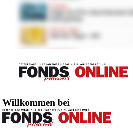
FONDS professionell
FONDS professi
Willkommen bei