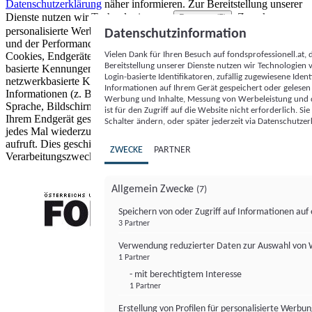
Datenschutzerklärung
näher informieren.
Zur Bereitstellung unserer
Dienste nutzen wir Technologien von
. Zwecke:
Partnern (5)
personalisierte Werbung und Inhalte, Messung von Werbeleistung
Datenschutzinformation
und der Performance von Inhalten sowie Zielgruppenforschung.
Vielen Dank für Ihren Besuch auf fondsprofessionell.at
Cookies, Endgeräte- oder ähnliche Online-Kennungen (z. B. login-
Bereitstellung unserer Dienste nutzen wir Technologien
basierte Kennungen, zufällig generierte Kennungen,
Login-basierte Identifikatoren, zufällig zugewiesene Id
netzwerkbasierte Kennungen) können zusammen mit anderen
Informationen auf Ihrem Gerät gespeichert oder gelese
Informationen (z. B. Browsertyp und Browserinformationen,
Werbung und Inhalte, Messung von Werbeleistung und d
Sprache, Bildschirmgröße, unterstützte Technologien usw.) auf
ist für den Zugriff auf die Website nicht erforderlich. S
Ihrem Endgerät gespeichert oder von dort ausgelesen werden, um es
Schalter ändern, oder später jederzeit via Datenschutzer
jedes Mal wiederzuerkennen, wenn es eine App oder einer Webseite
aufruft. Dies geschieht für einen oder mehrere der hier aufgeführten
ZWECKE
PARTNER
Verarbeitungszwecke.
Allgemein Zwecke
(7)
Speichern von oder Zugriff auf Informationen au
3 Partner
FONDS professionell
Verwendung reduzierter Daten zur Auswahl von
1 Partner
- mit berechtigtem Interesse
1 Partner
Erstellung von Profilen für personalisierte Werbu