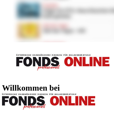
FONDS professionell
FONDS professi
Willkommen bei