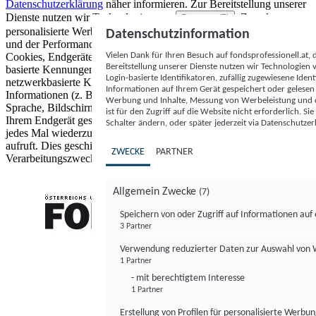
Datenschutzerklärung
näher informieren.
Zur Bereitstellung unserer
Dienste nutzen wir Technologien von
. Zwecke:
Partnern (5)
personalisierte Werbung und Inhalte, Messung von Werbeleistung
Datenschutzinformation
und der Performance von Inhalten sowie Zielgruppenforschung.
Vielen Dank für Ihren Besuch auf fondsprofessionell.at
Cookies, Endgeräte- oder ähnliche Online-Kennungen (z. B. login-
Bereitstellung unserer Dienste nutzen wir Technologien
basierte Kennungen, zufällig generierte Kennungen,
Login-basierte Identifikatoren, zufällig zugewiesene Id
netzwerkbasierte Kennungen) können zusammen mit anderen
Informationen auf Ihrem Gerät gespeichert oder gelese
Informationen (z. B. Browsertyp und Browserinformationen,
Werbung und Inhalte, Messung von Werbeleistung und d
Sprache, Bildschirmgröße, unterstützte Technologien usw.) auf
ist für den Zugriff auf die Website nicht erforderlich. S
Ihrem Endgerät gespeichert oder von dort ausgelesen werden, um es
Schalter ändern, oder später jederzeit via Datenschutzer
jedes Mal wiederzuerkennen, wenn es eine App oder einer Webseite
aufruft. Dies geschieht für einen oder mehrere der hier aufgeführten
ZWECKE
PARTNER
Verarbeitungszwecke.
Allgemein Zwecke
(7)
Speichern von oder Zugriff auf Informationen au
3 Partner
FONDS professionell
Verwendung reduzierter Daten zur Auswahl von
1 Partner
- mit berechtigtem Interesse
1 Partner
Erstellung von Profilen für personalisierte Werbu