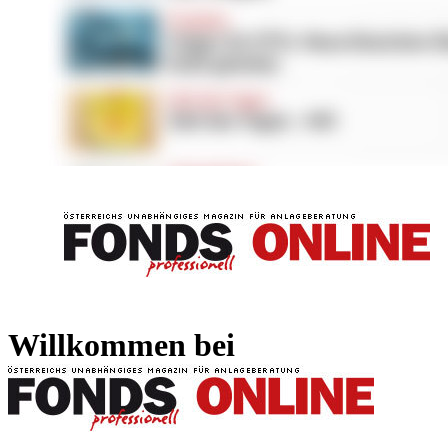
FONDS professionell
FONDS professi
Willkommen bei