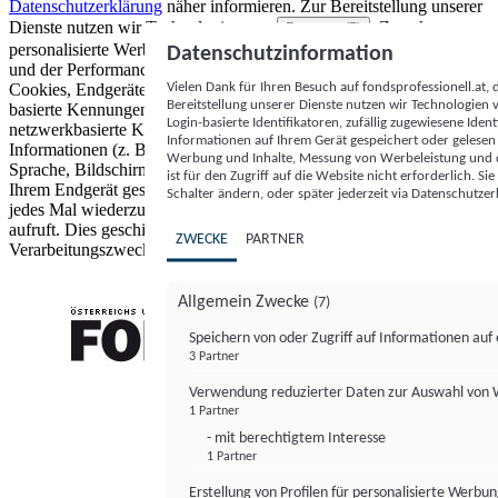
Datenschutzerklärung
näher informieren.
Zur Bereitstellung unserer
Dienste nutzen wir Technologien von
. Zwecke:
Partnern (5)
personalisierte Werbung und Inhalte, Messung von Werbeleistung
Datenschutzinformation
und der Performance von Inhalten sowie Zielgruppenforschung.
Vielen Dank für Ihren Besuch auf fondsprofessionell.at
Cookies, Endgeräte- oder ähnliche Online-Kennungen (z. B. login-
Bereitstellung unserer Dienste nutzen wir Technologien
basierte Kennungen, zufällig generierte Kennungen,
Login-basierte Identifikatoren, zufällig zugewiesene Id
netzwerkbasierte Kennungen) können zusammen mit anderen
Informationen auf Ihrem Gerät gespeichert oder gelese
Informationen (z. B. Browsertyp und Browserinformationen,
Werbung und Inhalte, Messung von Werbeleistung und d
Sprache, Bildschirmgröße, unterstützte Technologien usw.) auf
ist für den Zugriff auf die Website nicht erforderlich. S
Ihrem Endgerät gespeichert oder von dort ausgelesen werden, um es
Schalter ändern, oder später jederzeit via Datenschutzer
jedes Mal wiederzuerkennen, wenn es eine App oder einer Webseite
aufruft. Dies geschieht für einen oder mehrere der hier aufgeführten
ZWECKE
PARTNER
Verarbeitungszwecke.
Allgemein Zwecke
(7)
Speichern von oder Zugriff auf Informationen au
3 Partner
FONDS professionell
Verwendung reduzierter Daten zur Auswahl von
1 Partner
- mit berechtigtem Interesse
1 Partner
Erstellung von Profilen für personalisierte Werbu