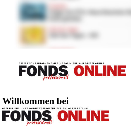
FONDS professionell
FONDS professi
Willkommen bei