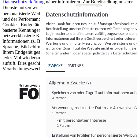
Datenschutzerklärung
näher informieren.
Zur Bereitstellung unserer
Dienste nutzen wir Technologien von
. Zwecke:
Partnern (5)
personalisierte Werbung und Inhalte, Messung von Werbeleistung
Datenschutzinformation
und der Performance von Inhalten sowie Zielgruppenforschung.
Vielen Dank für Ihren Besuch auf fondsprofessionell.at
Cookies, Endgeräte- oder ähnliche Online-Kennungen (z. B. login-
Bereitstellung unserer Dienste nutzen wir Technologien
basierte Kennungen, zufällig generierte Kennungen,
Login-basierte Identifikatoren, zufällig zugewiesene Id
netzwerkbasierte Kennungen) können zusammen mit anderen
Informationen auf Ihrem Gerät gespeichert oder gelese
Informationen (z. B. Browsertyp und Browserinformationen,
Werbung und Inhalte, Messung von Werbeleistung und d
Sprache, Bildschirmgröße, unterstützte Technologien usw.) auf
ist für den Zugriff auf die Website nicht erforderlich. S
Ihrem Endgerät gespeichert oder von dort ausgelesen werden, um es
Schalter ändern, oder später jederzeit via Datenschutzer
jedes Mal wiederzuerkennen, wenn es eine App oder einer Webseite
aufruft. Dies geschieht für einen oder mehrere der hier aufgeführten
ZWECKE
PARTNER
Verarbeitungszwecke.
Allgemein Zwecke
(7)
Speichern von oder Zugriff auf Informationen au
3 Partner
FONDS professionell
Verwendung reduzierter Daten zur Auswahl von
1 Partner
- mit berechtigtem Interesse
1 Partner
Erstellung von Profilen für personalisierte Werbu