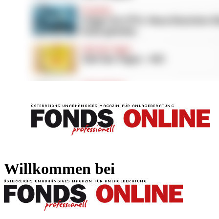
FONDS professionell
FONDS professi
Willkommen bei