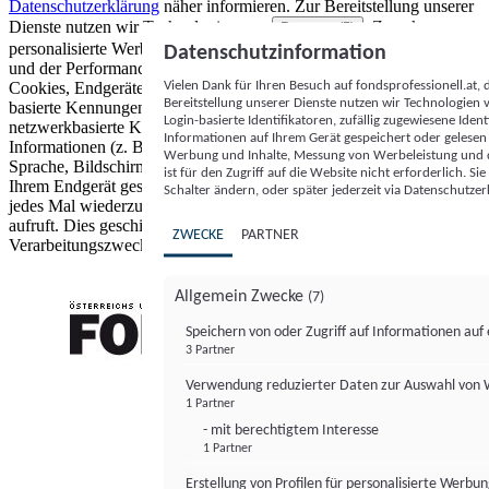
Datenschutzerklärung
näher informieren.
Zur Bereitstellung unserer
Dienste nutzen wir Technologien von
. Zwecke:
Partnern (5)
personalisierte Werbung und Inhalte, Messung von Werbeleistung
Datenschutzinformation
und der Performance von Inhalten sowie Zielgruppenforschung.
Vielen Dank für Ihren Besuch auf fondsprofessionell.at
Cookies, Endgeräte- oder ähnliche Online-Kennungen (z. B. login-
Bereitstellung unserer Dienste nutzen wir Technologien
basierte Kennungen, zufällig generierte Kennungen,
Login-basierte Identifikatoren, zufällig zugewiesene Id
netzwerkbasierte Kennungen) können zusammen mit anderen
Informationen auf Ihrem Gerät gespeichert oder gelese
Informationen (z. B. Browsertyp und Browserinformationen,
Werbung und Inhalte, Messung von Werbeleistung und d
Sprache, Bildschirmgröße, unterstützte Technologien usw.) auf
ist für den Zugriff auf die Website nicht erforderlich. S
Ihrem Endgerät gespeichert oder von dort ausgelesen werden, um es
Schalter ändern, oder später jederzeit via Datenschutzer
jedes Mal wiederzuerkennen, wenn es eine App oder einer Webseite
aufruft. Dies geschieht für einen oder mehrere der hier aufgeführten
ZWECKE
PARTNER
Verarbeitungszwecke.
Allgemein Zwecke
(7)
Speichern von oder Zugriff auf Informationen au
3 Partner
FONDS professionell
Verwendung reduzierter Daten zur Auswahl von
1 Partner
- mit berechtigtem Interesse
1 Partner
Erstellung von Profilen für personalisierte Werbu