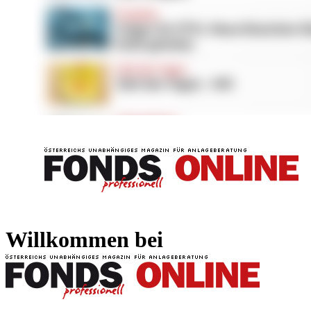
FONDS professionell
FONDS professi
Willkommen bei