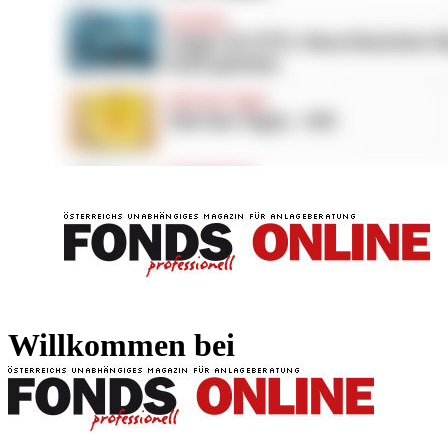
FONDS professionell
FONDS professi
Willkommen bei