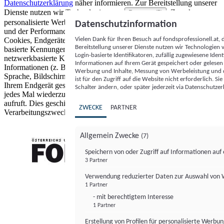
Datenschutzerklärung
näher informieren.
Zur Bereitstellung unserer
Dienste nutzen wir Technologien von
. Zwecke:
Partnern (5)
personalisierte Werbung und Inhalte, Messung von Werbeleistung
Datenschutzinformation
und der Performance von Inhalten sowie Zielgruppenforschung.
Vielen Dank für Ihren Besuch auf fondsprofessionell.at
Cookies, Endgeräte- oder ähnliche Online-Kennungen (z. B. login-
Bereitstellung unserer Dienste nutzen wir Technologien
basierte Kennungen, zufällig generierte Kennungen,
Login-basierte Identifikatoren, zufällig zugewiesene Id
netzwerkbasierte Kennungen) können zusammen mit anderen
Informationen auf Ihrem Gerät gespeichert oder gelese
Informationen (z. B. Browsertyp und Browserinformationen,
Werbung und Inhalte, Messung von Werbeleistung und d
Sprache, Bildschirmgröße, unterstützte Technologien usw.) auf
ist für den Zugriff auf die Website nicht erforderlich. S
Ihrem Endgerät gespeichert oder von dort ausgelesen werden, um es
Schalter ändern, oder später jederzeit via Datenschutzer
jedes Mal wiederzuerkennen, wenn es eine App oder einer Webseite
aufruft. Dies geschieht für einen oder mehrere der hier aufgeführten
ZWECKE
PARTNER
Verarbeitungszwecke.
Allgemein Zwecke
(7)
Speichern von oder Zugriff auf Informationen au
3 Partner
FONDS professionell
Verwendung reduzierter Daten zur Auswahl von
1 Partner
- mit berechtigtem Interesse
1 Partner
Erstellung von Profilen für personalisierte Werbu