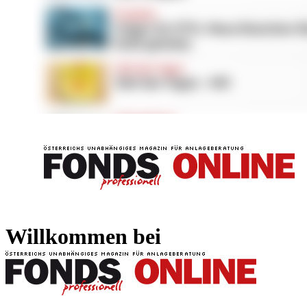
FONDS professionell
FONDS professi
Willkommen bei