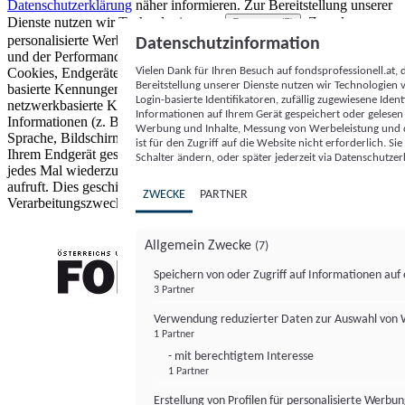
Datenschutzerklärung
näher informieren.
Zur Bereitstellung unserer
Dienste nutzen wir Technologien von
. Zwecke:
Partnern (5)
personalisierte Werbung und Inhalte, Messung von Werbeleistung
Datenschutzinformation
und der Performance von Inhalten sowie Zielgruppenforschung.
Vielen Dank für Ihren Besuch auf fondsprofessionell.at
Cookies, Endgeräte- oder ähnliche Online-Kennungen (z. B. login-
Bereitstellung unserer Dienste nutzen wir Technologien
basierte Kennungen, zufällig generierte Kennungen,
Login-basierte Identifikatoren, zufällig zugewiesene Id
netzwerkbasierte Kennungen) können zusammen mit anderen
Informationen auf Ihrem Gerät gespeichert oder gelese
Informationen (z. B. Browsertyp und Browserinformationen,
Werbung und Inhalte, Messung von Werbeleistung und d
Sprache, Bildschirmgröße, unterstützte Technologien usw.) auf
ist für den Zugriff auf die Website nicht erforderlich. S
Ihrem Endgerät gespeichert oder von dort ausgelesen werden, um es
Schalter ändern, oder später jederzeit via Datenschutzer
jedes Mal wiederzuerkennen, wenn es eine App oder einer Webseite
aufruft. Dies geschieht für einen oder mehrere der hier aufgeführten
ZWECKE
PARTNER
Verarbeitungszwecke.
Allgemein Zwecke
(7)
Speichern von oder Zugriff auf Informationen au
3 Partner
FONDS professionell
Verwendung reduzierter Daten zur Auswahl von
1 Partner
- mit berechtigtem Interesse
1 Partner
Erstellung von Profilen für personalisierte Werbu